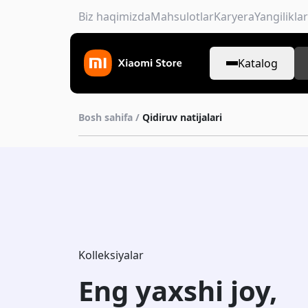
Biz haqimizda
Mahsulotlar
Karyera
Yangiliklar
Katalog
Bosh sahifa /
Qidiruv natijalari
Kolleksiyalar
Eng yaxshi joy,