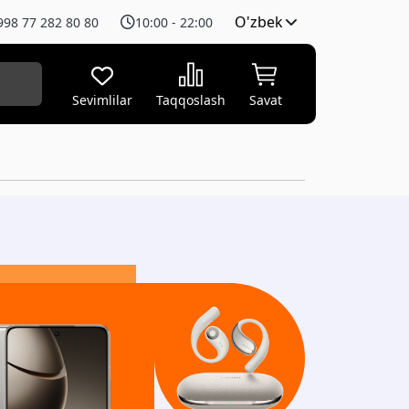
O'zbek
998 77 282 80 80
10:00 - 22:00
Sevimlilar
Taqqoslash
Savat