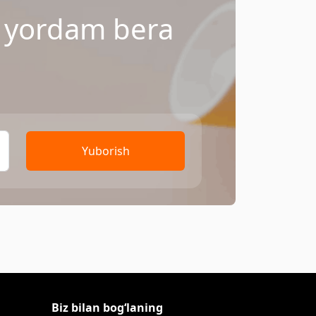
a yordam bera
Yuborish
Biz bilan bog‘laning