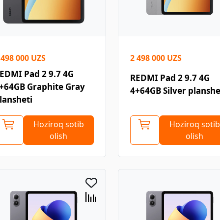
 498 000 UZS
2 498 000 UZS
EDMI Pad 2 9.7 4G
REDMI Pad 2 9.7 4G
+64GB Graphite Gray
4+64GB Silver planshe
lansheti
Hoziroq sotib
Hoziroq sotib
olish
olish