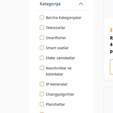
Kategoriya
Barcha Kategoriyalar
Televizorlar
2
R
Smartfonlar
4
Smart soatlar
p
Elektr samokatlar
Naushniklar va
kolonkalar
IP-kameralar
Changyutgichlar
Planshetlar