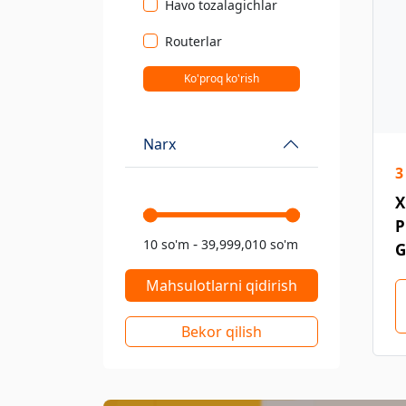
Havo tozalagichlar
Routerlar
Ko'proq ko'rish
Narx
3
X
P
-
10 so'm
39,999,010 so'm
G
Mahsulotlarni qidirish
Bekor qilish