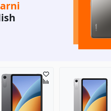
arni
lish