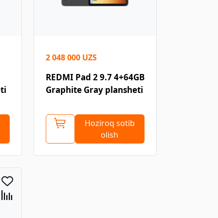
2 048 000 UZS
REDMI Pad 2 9.7 4+64GB
ti
Graphite Gray plansheti
Hoziroq sotib
olish