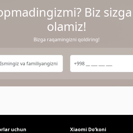
opmadingizmi? Biz sizg
olamiz!
Bizga raqamingizni qoldiring!
orlar uchun
Xiaomi Do‘koni