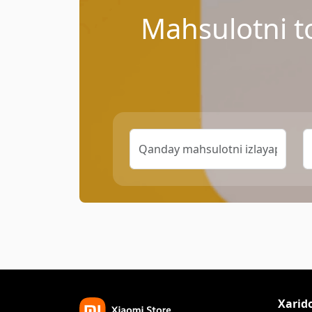
Mahsulotni t
Xarid