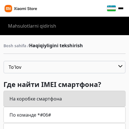
Haqiqiyligini tekshirish
Bosh sahifa /
To'lov
To'lov
Где найти IMEI смартфона?
Yetkazib berish
На коробке смартфона
Tovarni qaytarish Xiaomi
По команде *#06#
Tovarlar kafolati
Yo‘riqnomalar