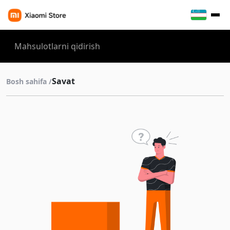
Savat
Bosh sahifa /