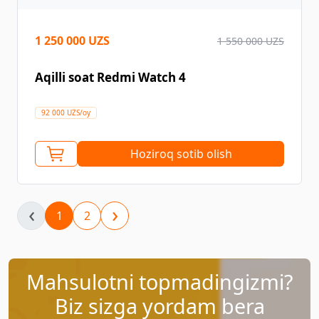
1 250 000 UZS
1 550 000 UZS
Aqilli soat Redmi Watch 4
92 000 UZS/oy
Hoziroq sotib olish
‹
›
1
2
Mahsulotni topmadingizmi?
Biz sizga yordam bera