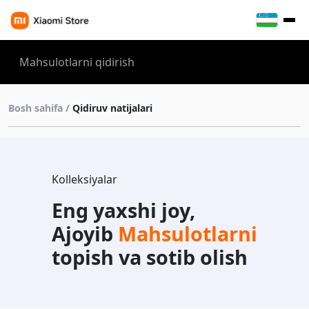
Bosh sahifa /
Qidiruv natijalari
Kolleksiyalar
Eng yaxshi joy,
Ajoyib
Mahsulotlarni
topish va sotib olish