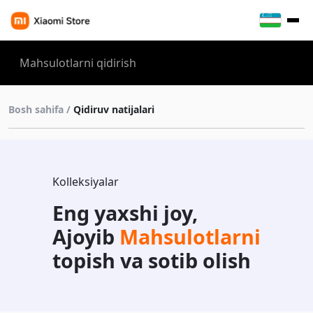
Bosh sahifa /
Qidiruv natijalari
Kolleksiyalar
Eng yaxshi joy,
Ajoyib
Mahsulotlarni
topish va sotib olish