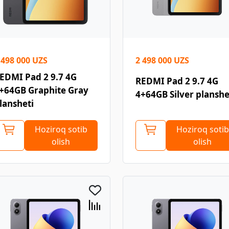
 498 000 UZS
2 498 000 UZS
EDMI Pad 2 9.7 4G
REDMI Pad 2 9.7 4G
+64GB Graphite Gray
4+64GB Silver planshe
lansheti
Hoziroq sotib
Hoziroq sotib
olish
olish