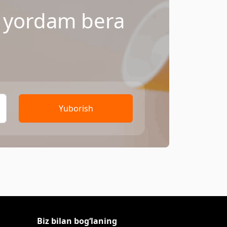
a yordam bera
Yuborish
Biz bilan bog‘laning