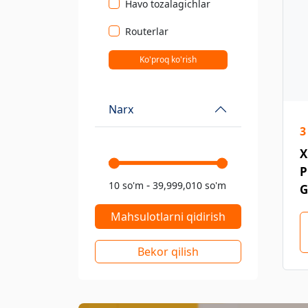
Havo tozalagichlar
Routerlar
Ko'proq ko'rish
Narx
3
X
P
-
10 so'm
39,999,010 so'm
G
Mahsulotlarni qidirish
Bekor qilish