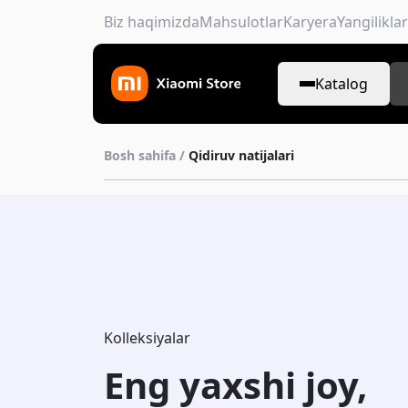
Biz haqimizda
Mahsulotlar
Karyera
Yangiliklar
Katalog
Bosh sahifa /
Qidiruv natijalari
Kolleksiyalar
Eng yaxshi joy,