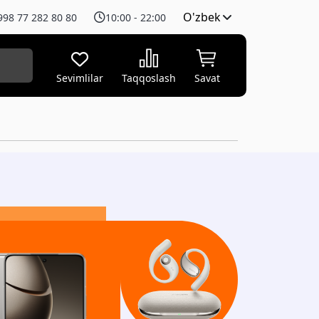
O'zbek
998 77 282 80 80
10:00 - 22:00
Sevimlilar
Taqqoslash
Savat