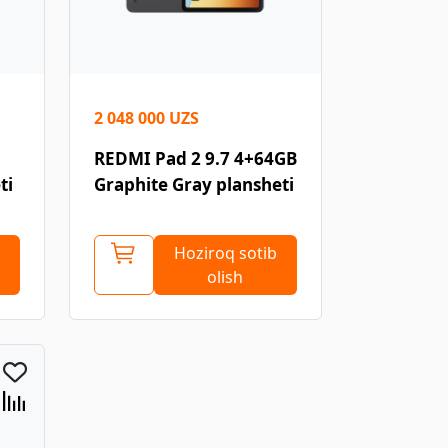
2 048 000 UZS
REDMI Pad 2 9.7 4+64GB
ti
Graphite Gray plansheti
Hoziroq sotib
olish