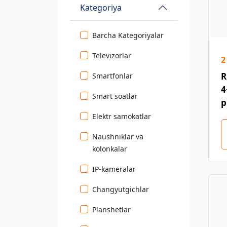
Kategoriya
Barcha Kategoriyalar
Televizorlar
2
R
Smartfonlar
4
Smart soatlar
p
Elektr samokatlar
Naushniklar va
kolonkalar
IP-kameralar
Changyutgichlar
Planshetlar