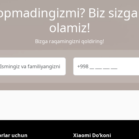
opmadingizmi? Biz sizg
olamiz!
Bizga raqamingizni qoldiring!
orlar uchun
Xiaomi Do‘koni