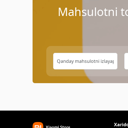
Mahsulotni t
Xarid