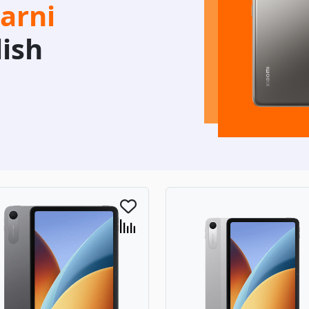
arni
lish