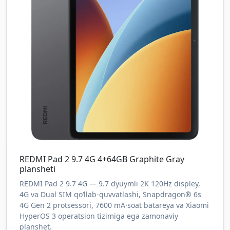
REDMI Pad 2 9.7 4G 4+64GB Graphite Gray
plansheti
REDMI Pad 2 9.7 4G — 9.7 dyuymli 2K 120Hz displey,
4G va Dual SIM qo‘llab-quvvatlashi, Snapdragon® 6s
4G Gen 2 protsessori, 7600 mA·soat batareya va Xiaomi
HyperOS 3 operatsion tizimiga ega zamonaviy
planshet.