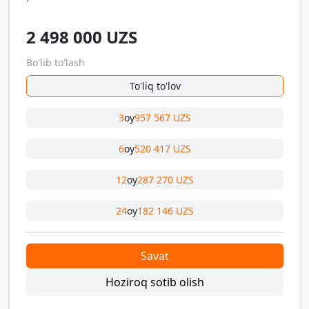
2 498 000
UZS
Bo'lib to'lash
To'liq to'lov
3
oy
957 567 UZS
6
oy
520 417 UZS
12
oy
287 270 UZS
24
oy
182 146 UZS
Savat
Hoziroq sotib olish