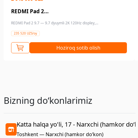
REDMI Pad 2...
REDMI Pad 2 9.7 — 9.7 dyuymli 2K 120Hz displey,...
235 520 UZS/oy
Hoziroq sotib olish
Bizning doʻkonlarimiz
Katta halqa yo'li, 17 - Narxchi (hamkor do‘
Toshkent — Narxchi (hamkor do‘kon)