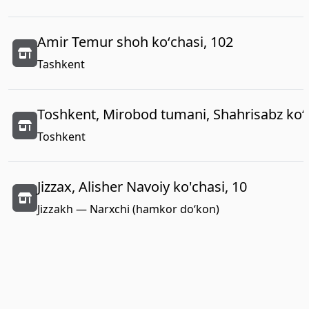
Amir Temur shoh koʻchasi, 102
Tashkent
Toshkent, Mirobod tumani, Shahrisabz koʻc
Toshkent
Jizzax, Alisher Navoiy ko'chasi, 10
Jizzakh — Narxchi (hamkor do‘kon)