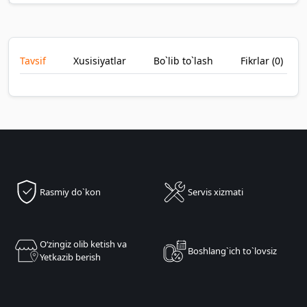
Tavsif
Xusisiyatlar
Bo`lib to`lash
Fikrlar (
0
)
Rasmiy do`kon
Servis xizmati
Oʻzingiz olib ketish va
Boshlang`ich to`lovsiz
Yetkazib berish