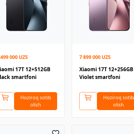
 499 000 UZS
7 899 000 UZS
iaomi 17T 12+512GB
Xiaomi 17T 12+256GB
lack smartfoni
Violet smartfoni
Hoziroq sotib
Hoziroq sotib
olish
olish