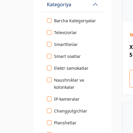
Kategoriya
Barcha Kategoriyalar
Televizorlar
1
Smartfonlar
X
5
Smart soatlar
Elektr samokatlar
Naushniklar va
kolonkalar
IP-kameralar
Changyutgichlar
Planshetlar