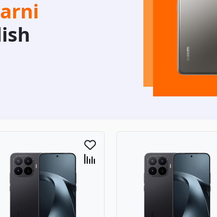
arni
lish