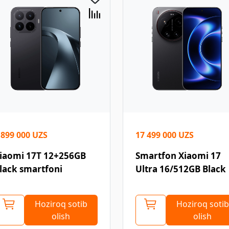
 899 000 UZS
17 499 000 UZS
iaomi 17T 12+256GB
Smartfon Xiaomi 17
lack smartfoni
Ultra 16/512GB Black
Hoziroq sotib
Hoziroq sotib
olish
olish