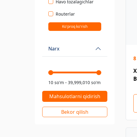
Havo tozalagichlar
Routerlar
Ko'proq ko'rish
Narx
8
X
B
-
10 so'm
39,999,010 so'm
Mahsulotlarni qidirish
Bekor qilish