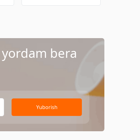
a yordam bera
Yuborish