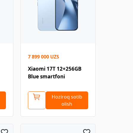
7 899 000 UZS
Xiaomi 17T 12+256GB
Blue smartfoni
Hoziroq sotib
olish