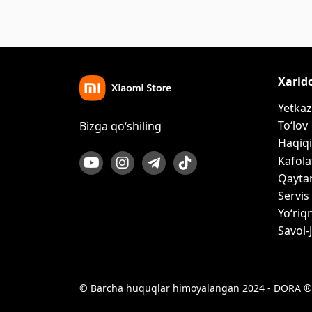
Xarid
Yetkaz
To‘lov
Bizga qo‘shiling
Haqiqi
Kafola
Qayta
Servis
Yo‘riq
Savol-
© Barcha huquqlar himoyalangan 2024 - DORA ®