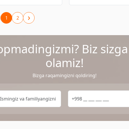
›
1
2
opmadingizmi? Biz sizg
olamiz!
Bizga raqamingizni qoldiring!