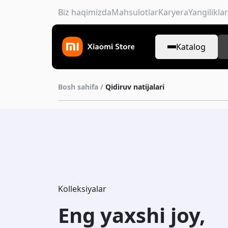
Biz haqimizda
Mahsulotlar
Karyera
Yangiliklar
Katalog
Bosh sahifa /
Qidiruv natijalari
Kolleksiyalar
Eng yaxshi joy,