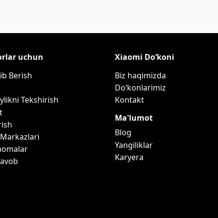
orlar uchun
Xiaomi Do‘koni
ib Berish
Biz haqimizda
Do‘konlarimiz
ylikni Tekshirish
Kontakt
t
Ma'lumot
rish
Blog
 Markazlari
Yangiliklar
nomalar
Karyera
Javob