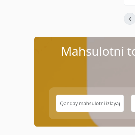
‹
Mahsulotni t