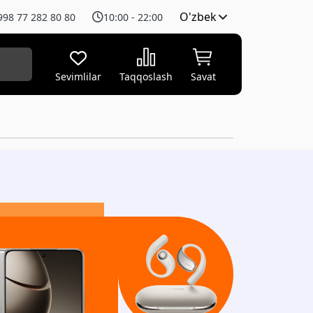
O'zbek
998 77 282 80 80
10:00 - 22:00
Sevimlilar
Taqqoslash
Savat