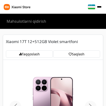
Xiaomi 17T 12+512GB Violet smartfoni
Taqqoslash
Saqlash