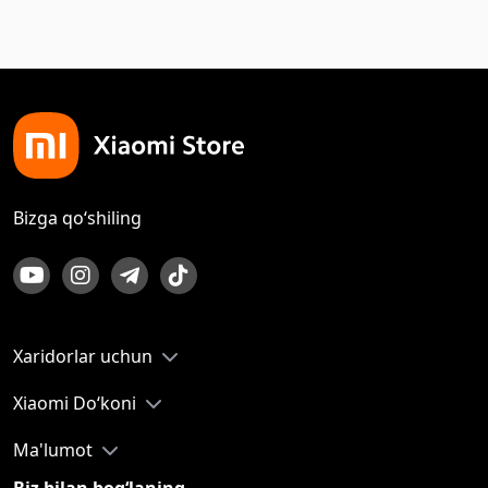
Bizga qo‘shiling
Xaridorlar uchun
Xiaomi Do‘koni
Ma'lumot
Biz bilan bog‘laning