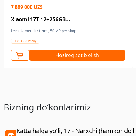
7 899 000 UZS
Xiaomi 17T 12+256GB...
Leica kameralar tizimi, 50 MP periskop...
908 385 UZS/oy
Hoziroq sotib olish
Bizning doʻkonlarimiz
Katta halqa yo'li, 17 - Narxchi (hamkor do‘