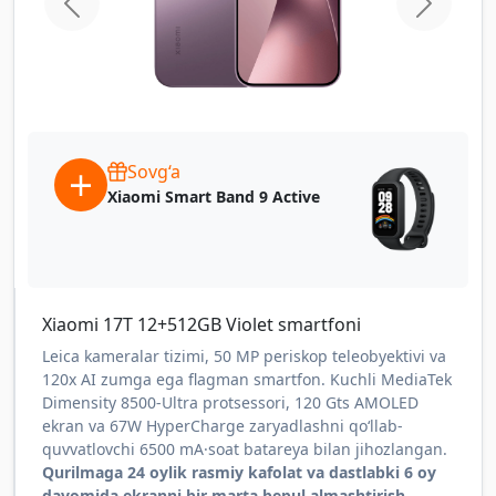
home.previous
home.ne
Sovg‘a
Xiaomi Smart Band 9 Active
Xiaomi 17T 12+512GB Violet smartfoni
Leica kameralar tizimi, 50 MP periskop teleobyektivi va
120x AI zumga ega flagman smartfon. Kuchli MediaTek
Dimensity 8500-Ultra protsessori, 120 Gts AMOLED
ekran va 67W HyperCharge zaryadlashni qo‘llab-
quvvatlovchi 6500 mA·soat batareya bilan jihozlangan.
Qurilmaga 24 oylik rasmiy kafolat va dastlabki 6 oy
davomida ekranni bir marta bepul almashtirish