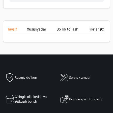
Tavsif
Xusisiyatlar
Bo`lib to`lash
Fikrlar (
0
)
Rasmiy do`kon
Servis xizmati
Oʻzingiz olib ketish va
Boshlang`ich to`lovsiz
Yetkazib berish