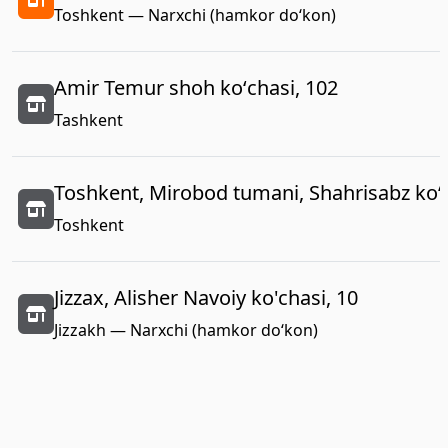
Toshkent — Narxchi (hamkor do‘kon)
Amir Temur shoh koʻchasi, 102
Tashkent
Toshkent, Mirobod tumani, Shahrisabz koʻc
Toshkent
Jizzax, Alisher Navoiy ko'chasi, 10
Jizzakh — Narxchi (hamkor do‘kon)