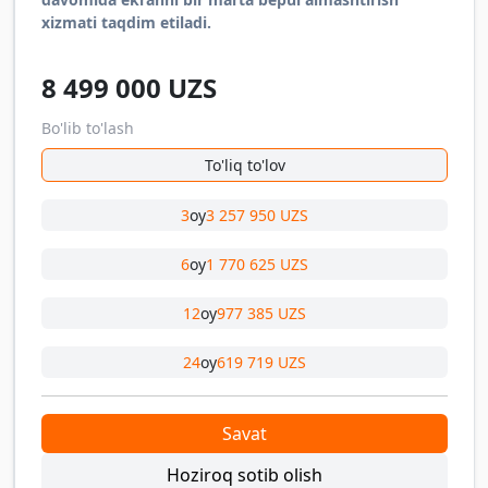
xizmati taqdim etiladi.
8 499 000
UZS
Bo'lib to'lash
To'liq to'lov
3
oy
3 257 950 UZS
6
oy
1 770 625 UZS
12
oy
977 385 UZS
24
oy
619 719 UZS
Savat
Hoziroq sotib olish