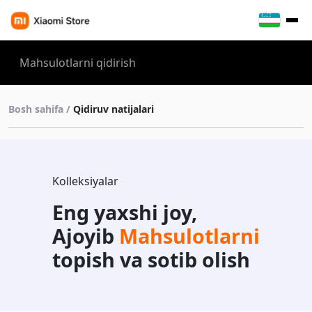
Bosh sahifa /
Qidiruv natijalari
Kolleksiyalar
Eng yaxshi joy,
Ajoyib
Mahsulotlarni
topish va sotib olish