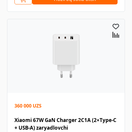
360 000 UZS
Xiaomi 67W GaN Charger 2C1A (2×Type-C
+ USB-A) zaryadlovchi