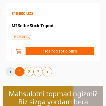
310 000 UZS
MI Selfie Stick Tripod
23 000 UZS/oy
Hoziroq sotib olish
‹
›
1
2
3
Mahsulotni topmadingizmi?
Biz sizga yordam bera