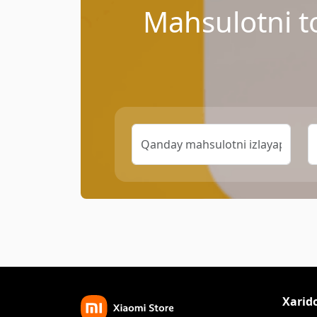
Mahsulotni t
Xarid