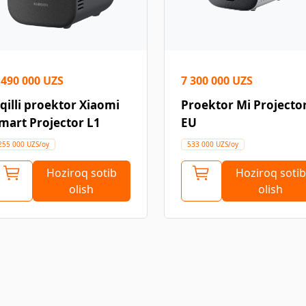
 490 000 UZS
7 300 000 UZS
qilli proektor Xiaomi
Proektor Mi Projector
mart Projector L1
EU
255 000 UZS/oy
533 000 UZS/oy
Hoziroq sotib
Hoziroq sotib
olish
olish