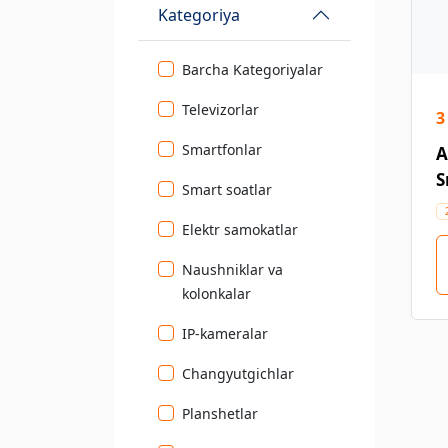
Kategoriya
Barcha Kategoriyalar
Televizorlar
3
Smartfonlar
A
S
Smart soatlar
Elektr samokatlar
Naushniklar va
kolonkalar
IP-kameralar
Changyutgichlar
Planshetlar