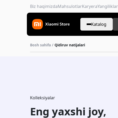
Biz haqimizda
Mahsulotlar
Karyera
Yangiliklar
Katalog
Bosh sahifa /
Qidiruv natijalari
Kolleksiyalar
Eng yaxshi joy,