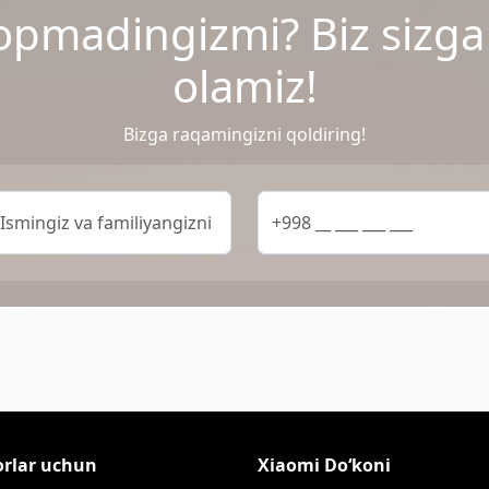
opmadingizmi? Biz sizg
olamiz!
Bizga raqamingizni qoldiring!
orlar uchun
Xiaomi Do‘koni