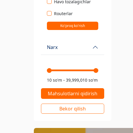
Havo tozalagichlar
Routerlar
Ko'proq ko'rish
Narx
-
10 so'm
39,999,010 so'm
Mahsulotlarni qidirish
Bekor qilish