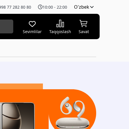
O'zbek
998 77 282 80 80
10:00 - 22:00
Sevimlilar
Taqqoslash
Savat