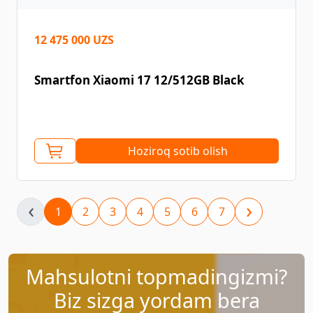
12 475 000 UZS
Smartfon Xiaomi 17 12/512GB Black
Hoziroq sotib olish
‹
›
1
2
3
4
5
6
7
Mahsulotni topmadingizmi?
Biz sizga yordam bera