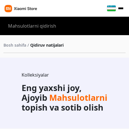
Bosh sahifa /
Qidiruv natijalari
Kolleksiyalar
Eng yaxshi joy,
Ajoyib
Mahsulotlarni
topish va sotib olish