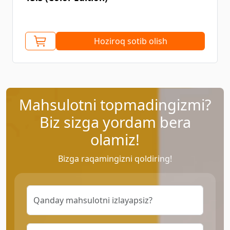
Hoziroq sotib olish
Mahsulotni topmadingizmi?
Biz sizga yordam bera
olamiz!
Bizga raqamingizni qoldiring!