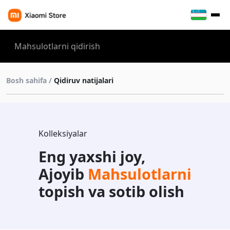
Bosh sahifa /
Qidiruv natijalari
Kolleksiyalar
Eng yaxshi joy,
Ajoyib
Mahsulotlarni
topish va sotib olish