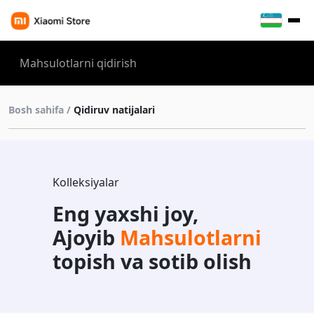
Bosh sahifa /
Qidiruv natijalari
Kolleksiyalar
Eng yaxshi joy,
Ajoyib
Mahsulotlarni
topish va sotib olish