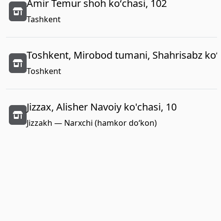
Amir Temur shoh koʻchasi, 102
Tashkent
Toshkent, Mirobod tumani, Shahrisabz koʻc
Toshkent
Jizzax, Alisher Navoiy ko'chasi, 10
Jizzakh — Narxchi (hamkor do‘kon)