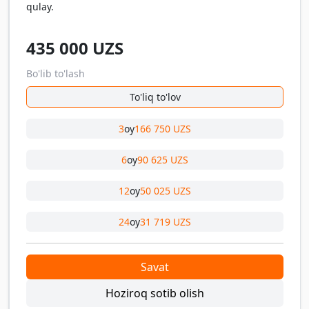
qulay.
435 000
UZS
Bo'lib to'lash
To'liq to'lov
3
oy
166 750 UZS
6
oy
90 625 UZS
12
oy
50 025 UZS
24
oy
31 719 UZS
Savat
Hoziroq sotib olish