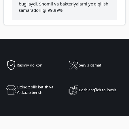
bug'laydi. Shomil va bakteriyalarni yo'q qilish
samaradorligi 99,99%
Rasmiy do`kon
Servis xizmati
Oʻzingiz olib ketish va
Boshlang`ich to`lovsiz
Yetkazib berish