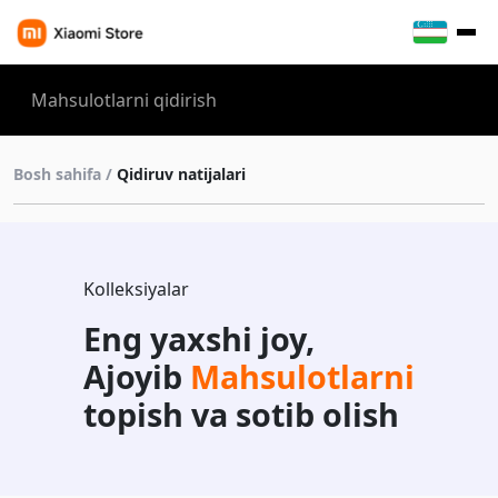
Bosh sahifa /
Qidiruv natijalari
Kolleksiyalar
Eng yaxshi joy,
Ajoyib
Mahsulotlarni
topish va sotib olish