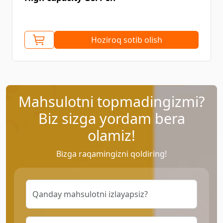
Hoziroq sotib olish
Mahsulotni topmadingizmi?
Biz sizga yordam bera
olamiz!
Bizga raqamingizni qoldiring!