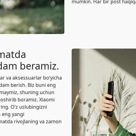
mumkin. Har bir post haqiqa
rmatda
rdam beramiz.
ar va aksessuarlar bo‘yicha
dam berish. Biz buni eng
xtamaymiz, shuning uchun
i oshirib boramiz. Xiaomi
ring. O‘z uslubingizni
n eng yangi
matda rivojlaning va zamon