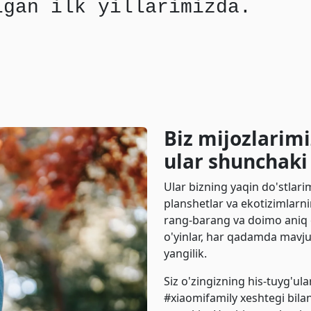
lgan ilk yillarimizda.
Biz mijozlarim
ular shunchaki
Ular bizning yaqin do'stlari
planshetlar va ekotizimlarn
rang-barang va doimo aniq es
o'yinlar, har qadamda mavju
yangilik.
Siz o'zingizning his-tuyg'ul
#xiaomifamily xeshtegi bilan 