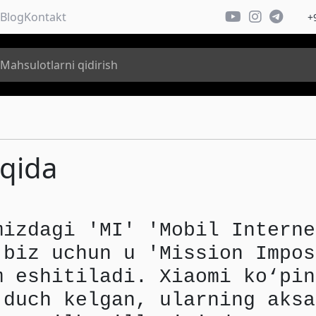
Blog
Kontakt
+
qida
mizdagi 'MI' 'Mobil Interne
 biz uchun u 'Mission Impos
m eshitiladi. Xiaomi ko‘pin
 duch kelgan, ularning aksa