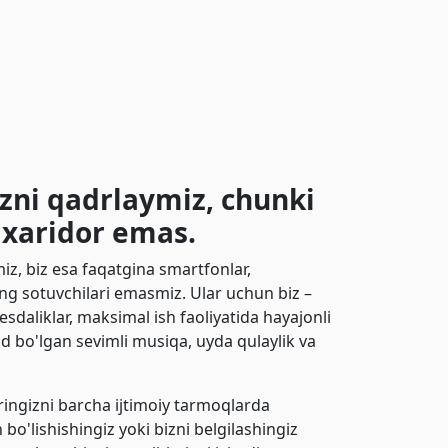
izni qadrlaymiz, chunki
 xaridor emas.
miz, biz esa faqatgina smartfonlar,
ing sotuvchilari emasmiz. Ular uchun biz –
daliklar, maksimal ish faoliyatida hayajonli
d bo'lgan sevimli musiqa, uyda qulaylik va
aringizni barcha ijtimoiy tarmoqlarda
bo'lishishingiz yoki bizni belgilashingiz