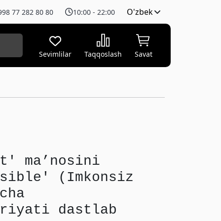
O'zbek
998 77 282 80 80
10:00 - 22:00
Sevimlilar
Taqqoslash
Savat
t' ma’nosini
sible' (Imkonsiz
cha
riyati dastlab