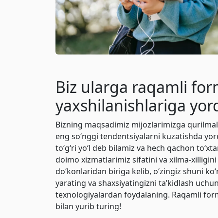
Biz ularga raqamli fo
yaxshilanishlariga yo
Bizning maqsadimiz mijozlarimizga qurilmal
eng so‘nggi tendentsiyalarni kuzatishda yor
to‘g‘ri yo‘l deb bilamiz va hech qachon to‘
doimo xizmatlarimiz sifatini va xilma-xilligin
do‘konlaridan biriga kelib, o‘zingiz shuni ko‘
yarating va shaxsiyatingizni ta’kidlash uchu
texnologiyalardan foydalaning. Raqamli for
bilan yurib turing!