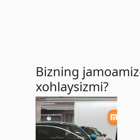
Bizning jamoamizg
xohlaysizmi?