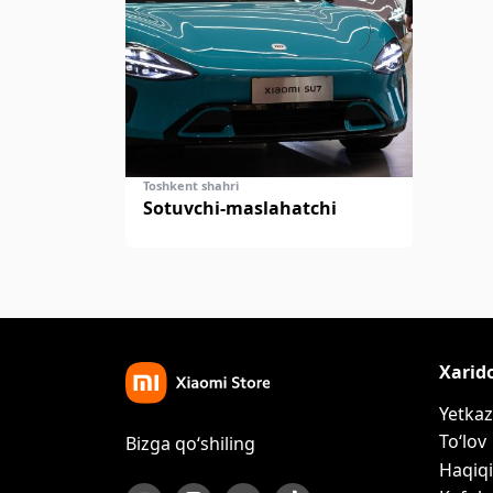
Toshkent shahri
Sotuvchi-maslahatchi
Xarid
Yetkaz
To‘lov
Bizga qo‘shiling
Haqiqi