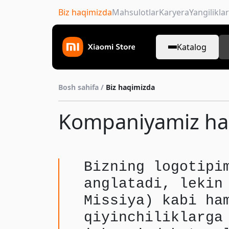
Biz haqimizda
Mahsulotlar
Karyera
Yangiliklar
Katalog
Bosh sahifa /
Biz haqimizda
Kompaniyamiz ha
Bizning logotipi
anglatadi, lekin
Missiya) kabi ha
qiyinchiliklarga