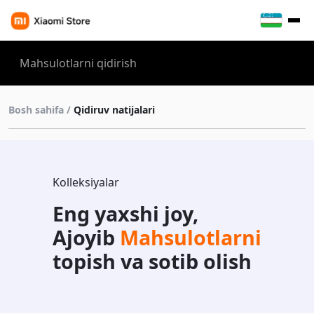
Bosh sahifa /
Qidiruv natijalari
Kolleksiyalar
Eng yaxshi joy,
Ajoyib
Mahsulotlarni
topish va sotib olish