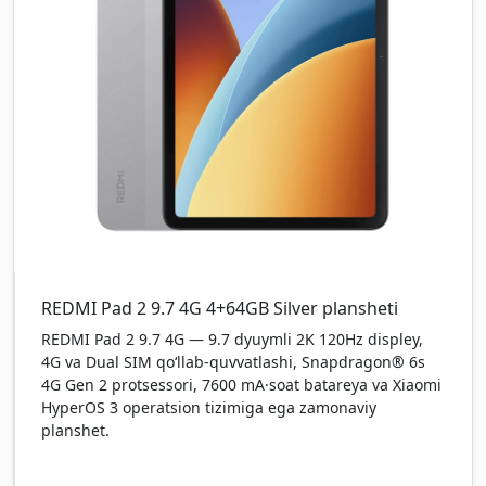
REDMI Pad 2 9.7 4G 4+64GB Silver plansheti
REDMI Pad 2 9.7 4G — 9.7 dyuymli 2K 120Hz displey,
4G va Dual SIM qo‘llab-quvvatlashi, Snapdragon® 6s
4G Gen 2 protsessori, 7600 mA·soat batareya va Xiaomi
HyperOS 3 operatsion tizimiga ega zamonaviy
planshet.