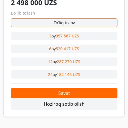
2 498 000
UZS
Bo'lib to'lash
To'liq to'lov
3
oy
957 567 UZS
6
oy
520 417 UZS
12
oy
287 270 UZS
24
oy
182 146 UZS
Savat
Hoziroq sotib olish