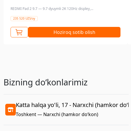
REDMI Pad 2 9.7 — 9.7 dyuymli 2K 120Hz displey,...
235 520 UZS/oy
Hoziroq sotib olish
Bizning doʻkonlarimiz
Katta halqa yo'li, 17 - Narxchi (hamkor do‘
Toshkent — Narxchi (hamkor do‘kon)