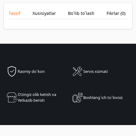
Tavsif
Xusisiyatlar
Bo`lib to`lash
Fikrlar (
0
)
Rasmiy do`kon
Servis xizmati
Oʻzingiz olib ketish va
Boshlang`ich to`lovsiz
Yetkazib berish