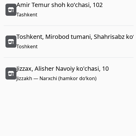
Amir Temur shoh koʻchasi, 102
Tashkent
Toshkent, Mirobod tumani, Shahrisabz koʻc
Toshkent
Jizzax, Alisher Navoiy ko'chasi, 10
Jizzakh — Narxchi (hamkor do‘kon)