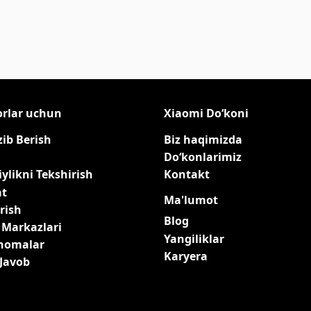
orlar uchun
Xiaomi Do‘koni
zib Berish
Biz haqimizda
Do‘konlarimiz
ylikni Tekshirish
Kontakt
at
Ma'lumot
rish
Blog
 Markazlari
Yangiliklar
qnomalar
Karyera
-Javob