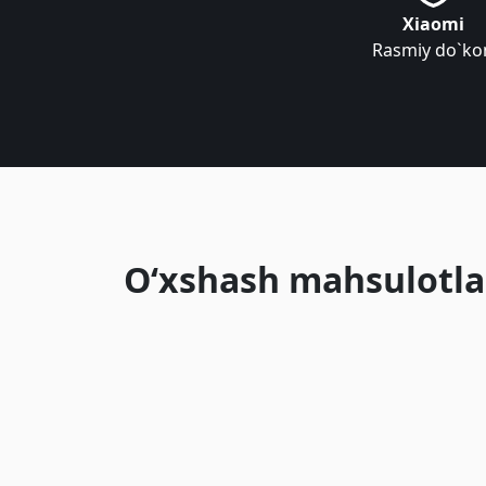
Xiaomi
Rasmiy do`ko
O‘xshash mahsulotla