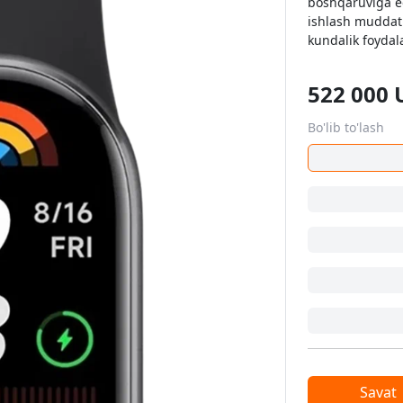
boshqaruviga e
ishlash muddatin
kundalik foydal
522 000
Bo'lib to'lash
Savat