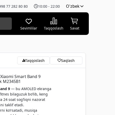
O'zbek
998 77 282 80 80
10:00 - 22:00
Sevimlilar
Taqqoslash
Savat
Taqqoslash
Saqlash
t Xiaomi Smart Band 9
ck M2345B1
Band 9
— bu AMOLED ekranga
itnes bilaguzuk bo‘lib, keng
va 24 soat sog‘liqni nazorat
ni taklif etadi.
rni ko‘rsatadi, musiqa