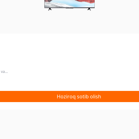
va...
Hoziroq sotib olish