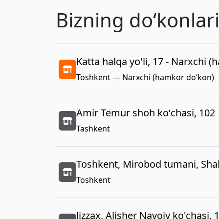
Bizning doʻkonlar
Katta halqa yo'li, 17 - Narxchi 
Toshkent — Narxchi (hamkor do‘kon)
Amir Temur shoh koʻchasi, 102
Tashkent
Toshkent, Mirobod tumani, Shah
Toshkent
Jizzax, Alisher Navoiy ko'chasi, 