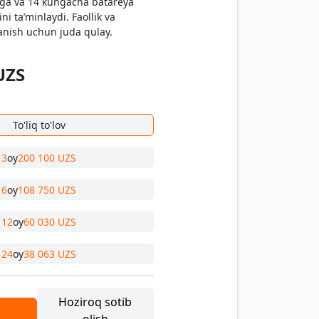
ga va 14 kungacha batareya
i ta’minlaydi. Faollik va
anish uchun juda qulay.
UZS
To'liq to'lov
3
oy
200 100 UZS
6
oy
108 750 UZS
12
oy
60 030 UZS
24
oy
38 063 UZS
Hoziroq sotib