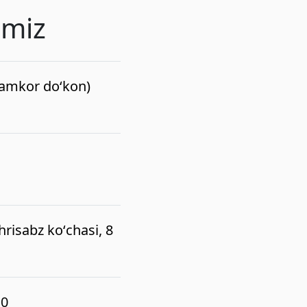
imiz
(hamkor do‘kon)
risabz koʻchasi, 8
10