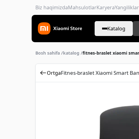
Biz haqimizda
Mahsulotlar
Karyera
Yangiliklar
Katalog
Bosh sahifa /
katalog /
fitnes-braslet xiaomi sm
Fitnes-braslet Xiaomi Smart B
Ortga