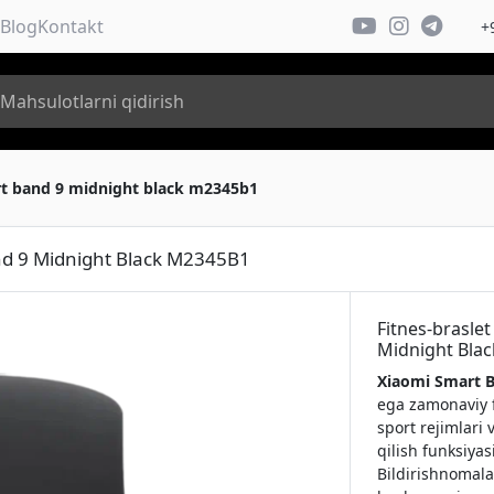
Blog
Kontakt
+
art band 9 midnight black m2345b1
and 9 Midnight Black M2345B1
Fitnes-brasle
Midnight Bla
Xiaomi Smart 
ega zamonaviy f
sport rejimlari 
qilish funksiyasi
Bildirishnomala