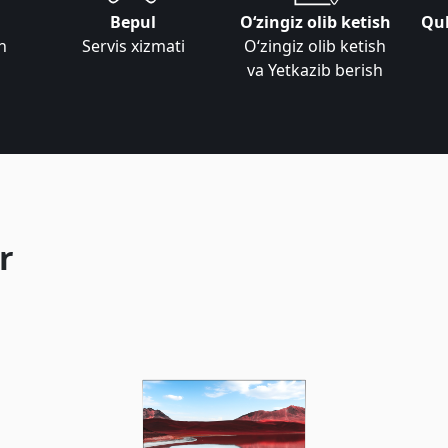
Bepul
Oʻzingiz olib ketish
Qul
n
Servis xizmati
Oʻzingiz olib ketish
va Yetkazib berish
r