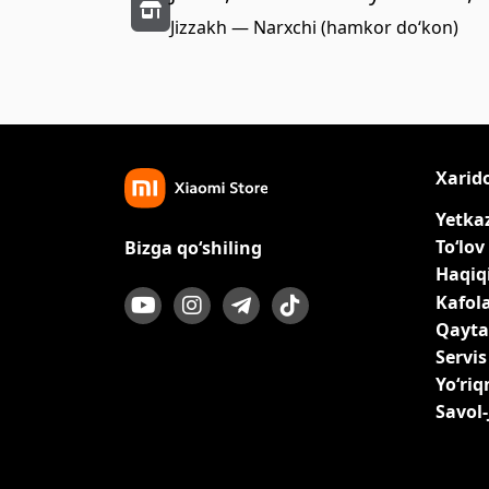
Jizzakh — Narxchi (hamkor do‘kon)
Xarid
Yetka
To‘lov
Bizga qo‘shiling
Haqiqi
Kafol
Qayta
Servis
Yo‘ri
Savol