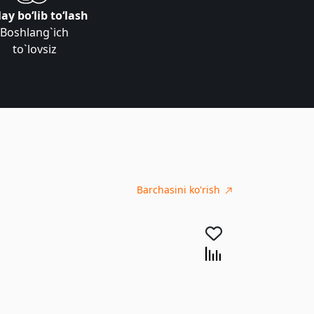
ay bo‘lib to‘lash
Boshlang`ich
to`lovsiz
Barchasini ko'rish