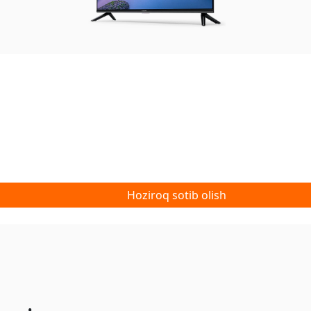
Hoziroq sotib olish