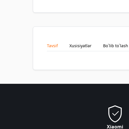
Tavsif
Xusisiyatlar
Bo`lib to`lash
Xiaomi