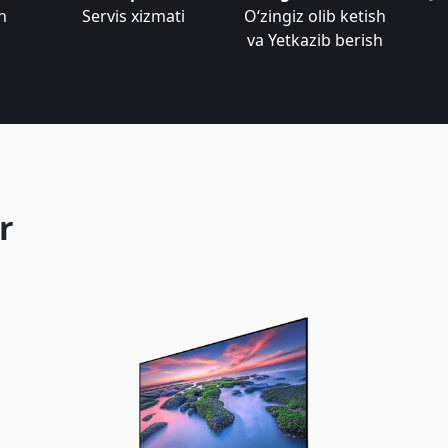
n
Servis xizmati
Oʻzingiz olib ketish
va Yetkazib berish
r