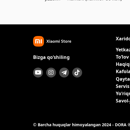
Xarid
Yetka
To‘lov
Bizga qo‘shiling
Haqiqi
Kafol
Qayta
Servis
Yo‘ri
Savol
© Barcha huquqlar himoyalangan 2024 - DORA 