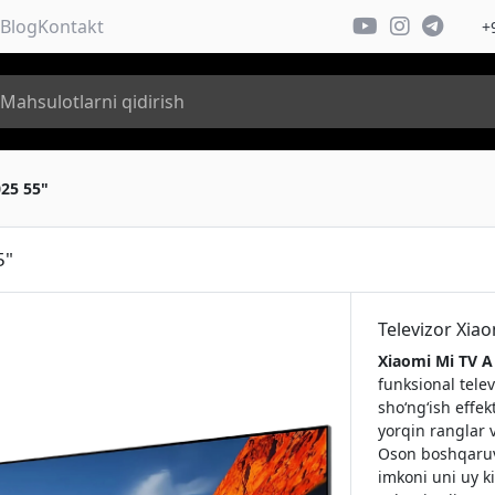
Blog
Kontakt
+
025 55"
5"
Televizor Xia
Xiaomi Mi TV A
funksional telev
sho‘ng‘ish effek
yorqin ranglar v
Oson boshqaruv 
imkoni uni uy k