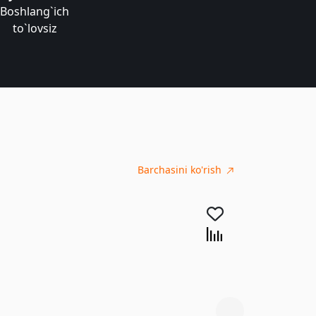
Boshlang`ich
to`lovsiz
Barchasini ko'rish