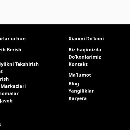
orlar uchun
Xiaomi Do‘koni
zib Berish
Biz haqimizda
Do‘konlarimiz
ylikni Tekshirish
Kontakt
at
Ma'lumot
rish
Blog
 Markazlari
Yangiliklar
qnomalar
Karyera
-Javob
®