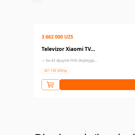
3 662 000 UZS
Televizor Xiaomi TV...
— bu 43 dyuymli FHD displeyga...
421 130 UZS/oy