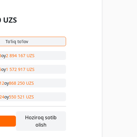
0
UZS
To'liq to'lov
3
oy
2 894 167 UZS
6
oy
1 572 917 UZS
12
oy
868 250 UZS
24
oy
550 521 UZS
Hoziroq sotib
olish