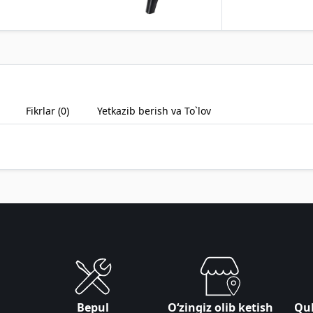
Fikrlar (
0
)
Yetkazib berish va To`lov
Bepul
Oʻzingiz olib ketish
Qul