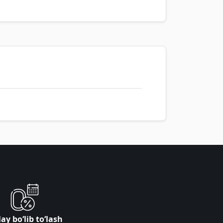
ay bo‘lib to‘lash