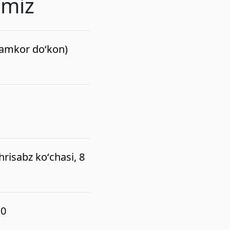
imiz
(hamkor do‘kon)
risabz koʻchasi, 8
10