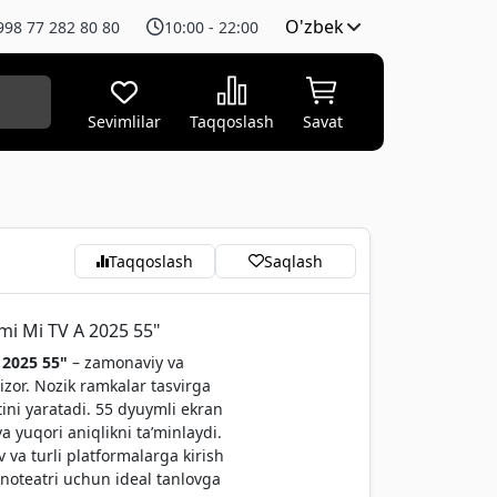
O'zbek
998 77 282 80 80
10:00 - 22:00
Sevimlilar
Taqqoslash
Savat
Taqqoslash
Saqlash
omi Mi TV A 2025 55"
 2025 55"
– zamonaviy va
izor. Nozik ramkalar tasvirga
tini yaratadi. 55 dyuymli ekran
a yuqori aniqlikni ta’minlaydi.
va turli platformalarga kirish
inoteatri uchun ideal tanlovga