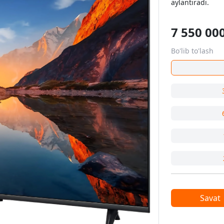
aylantiradi.
7 550 00
Bo'lib to'lash
Savat