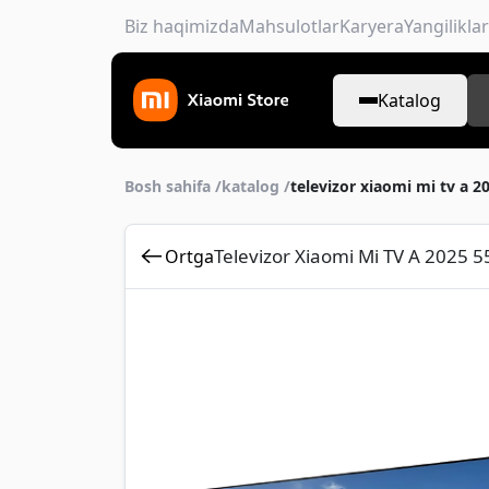
Biz haqimizda
Mahsulotlar
Karyera
Yangiliklar
Katalog
Bosh sahifa /
katalog /
televizor xiaomi mi tv a 2
Televizor Xiaomi Mi TV A 2025 5
Ortga