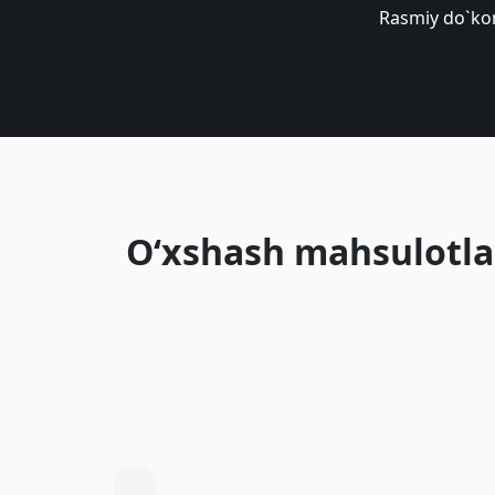
Rasmiy do`ko
O‘xshash mahsulotla