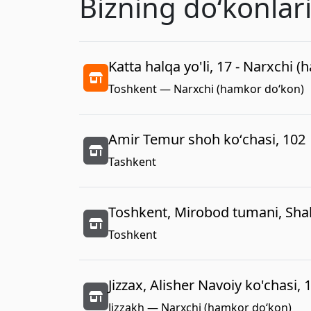
Bizning doʻkonlar
Katta halqa yo'li, 17 - Narxchi 
Toshkent — Narxchi (hamkor do‘kon)
Amir Temur shoh koʻchasi, 102
Tashkent
Toshkent, Mirobod tumani, Shah
Toshkent
Jizzax, Alisher Navoiy ko'chasi, 
Jizzakh — Narxchi (hamkor do‘kon)