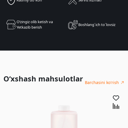
Oʻzingiz olib ketish va
Boshlang`ich to`lovsiz
Yetkazib berish
O‘xshash mahsulotlar
Barchasini ko'rish