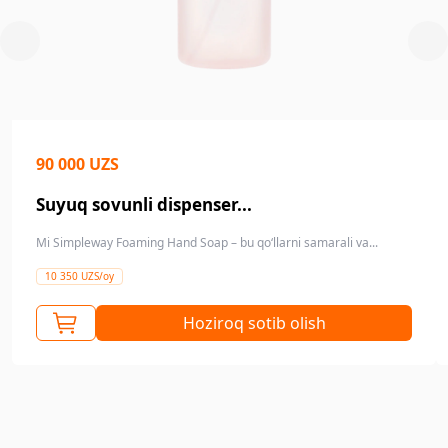
90 000 UZS
Suyuq sovunli dispenser...
Mi Simpleway Foaming Hand Soap – bu qo‘llarni samarali va...
10 350 UZS/oy
Hoziroq sotib olish