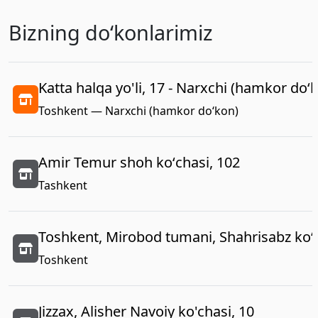
Bizning doʻkonlarimiz
Katta halqa yo'li, 17 - Narxchi (hamkor do‘
Toshkent — Narxchi (hamkor do‘kon)
Amir Temur shoh koʻchasi, 102
Tashkent
Toshkent, Mirobod tumani, Shahrisabz koʻc
Toshkent
Jizzax, Alisher Navoiy ko'chasi, 10