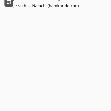
Jizzakh — Narxchi (hamkor do‘kon)