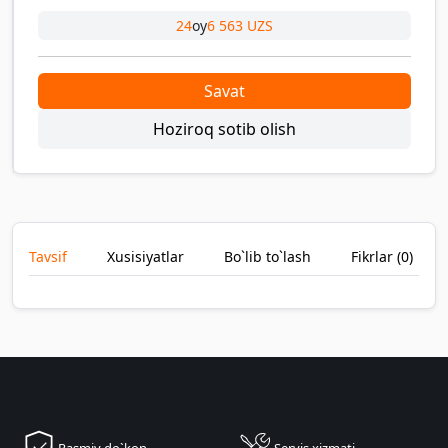
24
oy
6 563 UZS
Savat
Hoziroq sotib olish
Tavsif
Xusisiyatlar
Bo`lib to`lash
Fikrlar (
0
)
Rasmiy do`kon
Servis xizmati