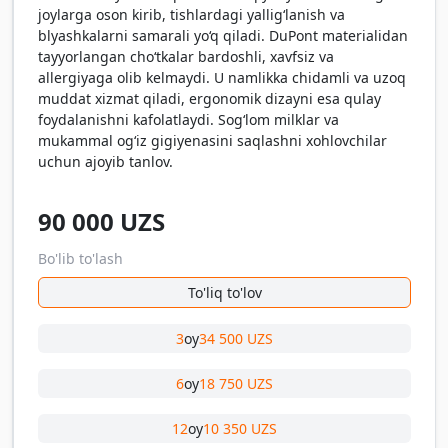
joylarga oson kirib, tishlardagi yallig‘lanish va
blyashkalarni samarali yo‘q qiladi. DuPont materialidan
tayyorlangan cho‘tkalar bardoshli, xavfsiz va
allergiyaga olib kelmaydi. U namlikka chidamli va uzoq
muddat xizmat qiladi, ergonomik dizayni esa qulay
foydalanishni kafolatlaydi. Sog‘lom milklar va
mukammal og‘iz gigiyenasini saqlashni xohlovchilar
uchun ajoyib tanlov.
90 000
UZS
Bo'lib to'lash
To'liq to'lov
3
oy
34 500 UZS
6
oy
18 750 UZS
12
oy
10 350 UZS