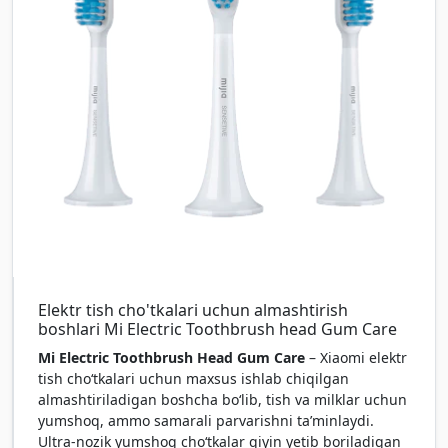
Elektr tish cho'tkalari uchun almashtirish
boshlari Mi Electric Toothbrush head Gum Care
Mi Electric Toothbrush Head Gum Care
– Xiaomi elektr
tish cho‘tkalari uchun maxsus ishlab chiqilgan
almashtiriladigan boshcha bo‘lib, tish va milklar uchun
yumshoq, ammo samarali parvarishni ta’minlaydi.
Ultra-nozik yumshoq cho‘tkalar qiyin yetib boriladigan