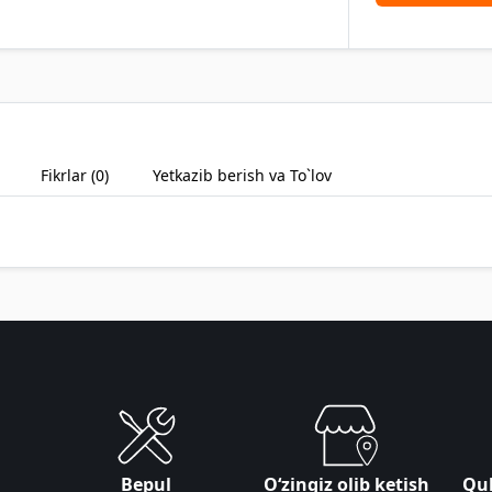
Fikrlar (
0
)
Yetkazib berish va To`lov
Bepul
Oʻzingiz olib ketish
Qul