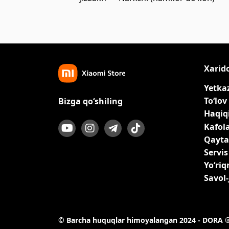
Xarid
Yetka
To‘lov
Bizga qo‘shiling
Haqiqi
Kafol
Qayta
Servis
Yo‘ri
Savol
© Barcha huquqlar himoyalangan 2024 - DORA 