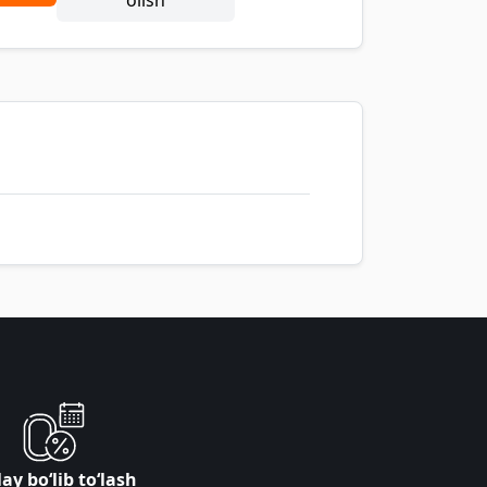
olish
ay bo‘lib to‘lash