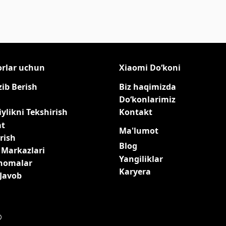
orlar uchun
Xiaomi Do‘koni
zib Berish
Biz haqimizda
Do‘konlarimiz
ylikni Tekshirish
Kontakt
at
Ma'lumot
rish
Blog
 Markazlari
Yangiliklar
qnomalar
Karyera
-Javob
®