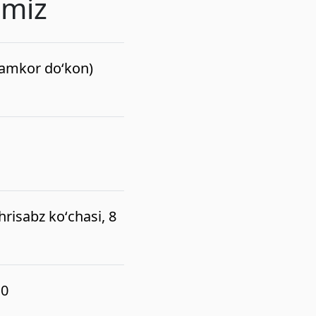
imiz
(hamkor do‘kon)
risabz koʻchasi, 8
10