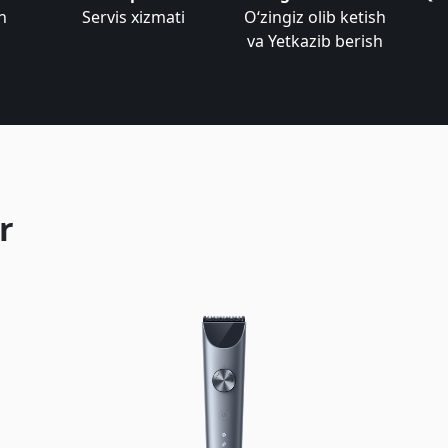
n
Servis xizmati
Oʻzingiz olib ketish
va Yetkazib berish
r