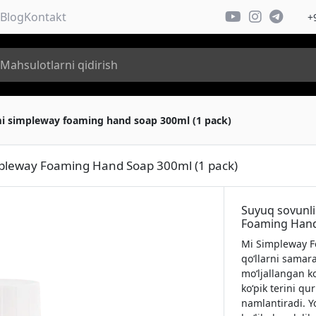
Blog
Kontakt
+
mi simpleway foaming hand soap 300ml (1 pack)
mpleway Foaming Hand Soap 300ml (1 pack)
Suyuq sovunli
Foaming Hand
Mi Simpleway F
qo‘llarni samar
mo‘ljallangan k
ko‘pik terini qu
namlantiradi. Y