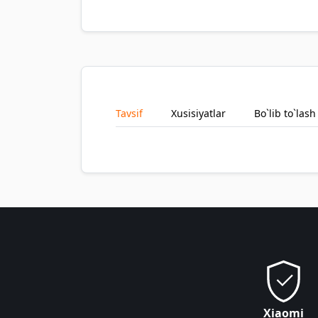
Tavsif
Xusisiyatlar
Bo`lib to`lash
Xiaomi