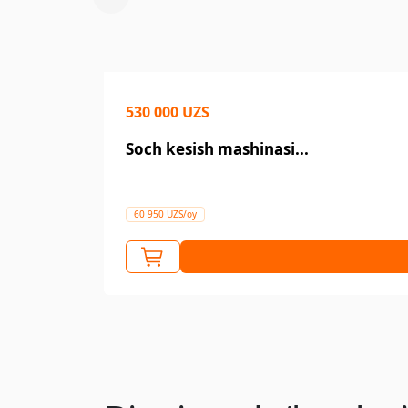
530 000 UZS
Soch kesish mashinasi...
60 950 UZS/oy