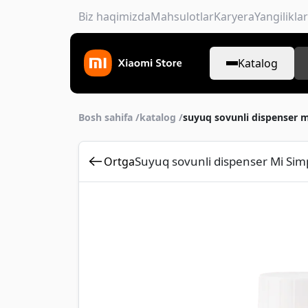
Biz haqimizda
Mahsulotlar
Karyera
Yangiliklar
Katalog
Bosh sahifa /
katalog /
suyuq sovunli dispenser 
Suyuq sovunli dispenser Mi Si
Ortga