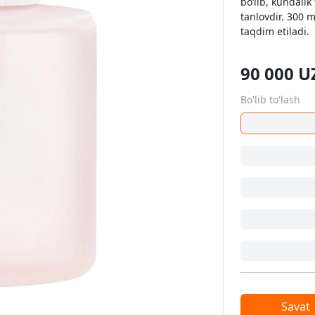
bo‘lib, kundali
tanlovdir. 300 
taqdim etiladi.
90 000
U
Bo'lib to'lash
Savat