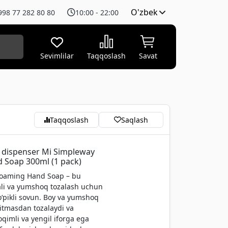
O'zbek
998 77 282 80 80
10:00 - 22:00
Sevimlilar
Taqqoslash
Savat
Taqqoslash
Saqlash
 dispenser Mi Simpleway
 Soap 300ml (1 pack)
oaming Hand Soap – bu
ali va yumshoq tozalash uchun
o‘pikli sovun. Boy va yumshoq
ritmasdan tozalaydi va
oqimli va yengil iforga ega