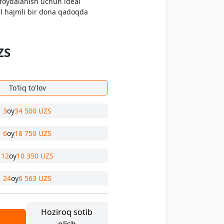
k foydalanish uchun ideal
ml hajmli bir dona qadoqda
ZS
To'liq to'lov
3
oy
34 500 UZS
6
oy
18 750 UZS
12
oy
10 350 UZS
24
oy
6 563 UZS
Hoziroq sotib