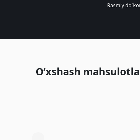
Rasmiy do`ko
O‘xshash mahsulotla