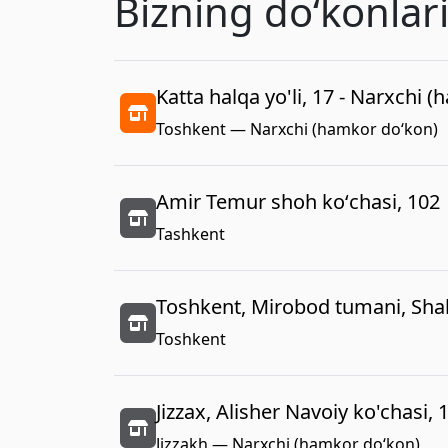
Bizning doʻkonlar
Katta halqa yo'li, 17 - Narxchi 
Toshkent — Narxchi (hamkor do‘kon)
Amir Temur shoh koʻchasi, 102
Tashkent
Toshkent, Mirobod tumani, Shah
Toshkent
Jizzax, Alisher Navoiy ko'chasi, 
Jizzakh — Narxchi (hamkor do‘kon)