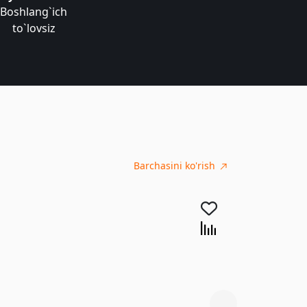
Boshlang`ich
to`lovsiz
Barchasini ko'rish