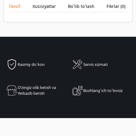
Tavsif
Xusisiyatlar
Bo`lib to`lash
Fikrlar (
0
)
Rasmiy do`kon
Servis xizmati
Oʻzingiz olib ketish va
Boshlang`ich to`lovsiz
Yetkazib berish