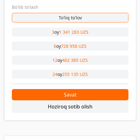
Bo'lib to'lash
To'liq to'lov
3
oy
1 341 283 UZS
6
oy
728 958 UZS
12
oy
402 385 UZS
24
oy
255 135 UZS
Savat
Hoziroq sotib olish