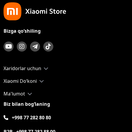
Bizga qo‘shiling
Xaridorlar uchun
Xiaomi Do‘koni
Ma'lumot
Biz bilan bog‘laning
+998 77 282 80 80
B2B
+998 77 282 88 00