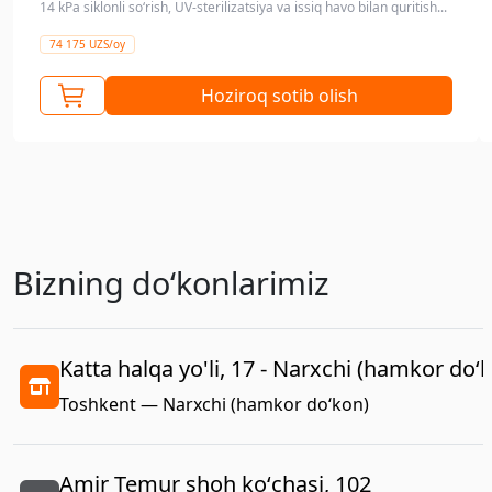
14 kPa siklonli so‘rish, UV-sterilizatsiya va issiq havo bilan quritish...
74 175 UZS/oy
Hoziroq sotib olish
Bizning doʻkonlarimiz
Katta halqa yo'li, 17 - Narxchi (hamkor do‘
Toshkent — Narxchi (hamkor do‘kon)
Amir Temur shoh koʻchasi, 102