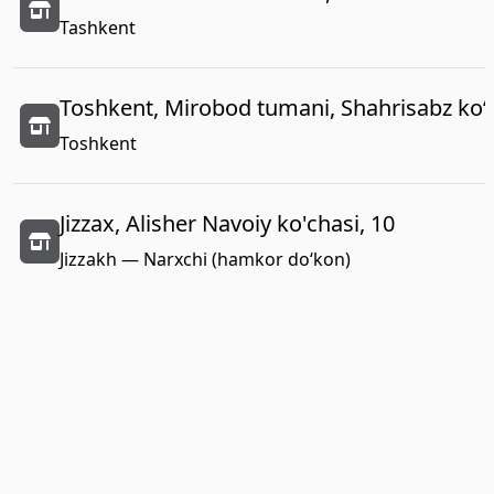
Tashkent
Toshkent, Mirobod tumani, Shahrisabz koʻc
Toshkent
Jizzax, Alisher Navoiy ko'chasi, 10
Jizzakh — Narxchi (hamkor do‘kon)