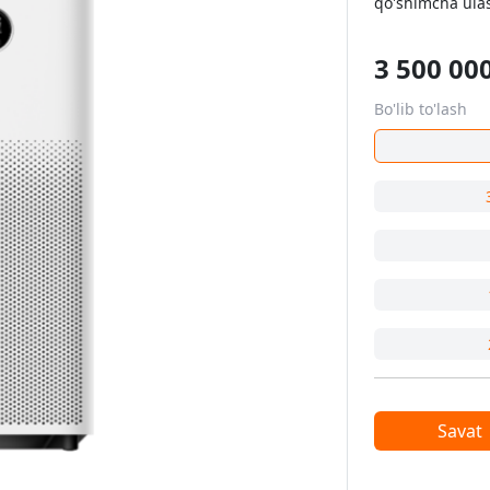
qo'shimcha ula
3 500 00
Bo'lib to'lash
Savat