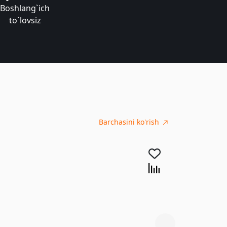
Boshlang`ich
to`lovsiz
Barchasini ko'rish