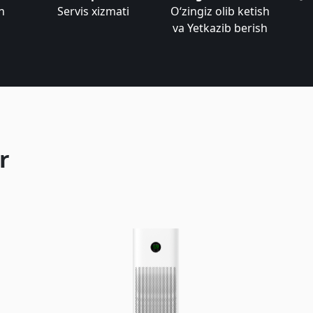
n
Servis xizmati
Oʻzingiz olib ketish
va Yetkazib berish
r