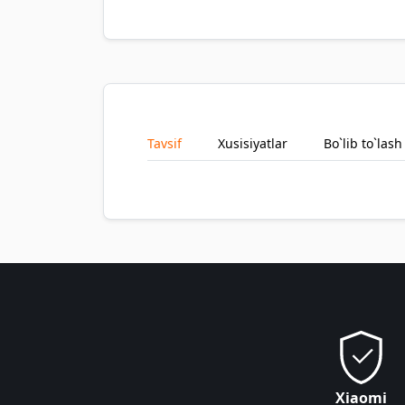
Tavsif
Xusisiyatlar
Bo`lib to`lash
Xiaomi