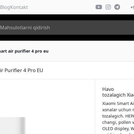
Blog
Kontakt
+
rt air purifier 4 pro eu
r Purifier 4 Pro EU
Havo
tozalagich Xia
Xiaomi Smart Ai
xonalar uchun m
tozalagich. HEPA
changi, pollen v
OLED displey, W