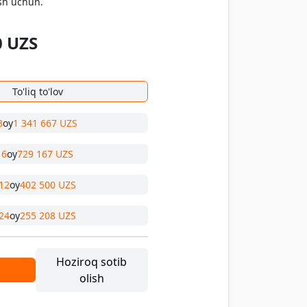
sh uchun.
0
UZS
To'liq to'lov
3
oy
1 341 667 UZS
6
oy
729 167 UZS
12
oy
402 500 UZS
24
oy
255 208 UZS
Hoziroq sotib
olish