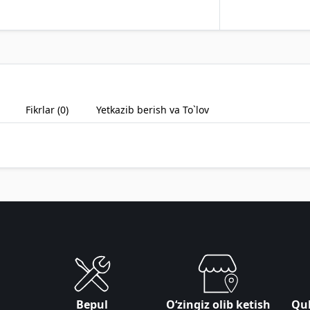
Fikrlar (
0
)
Yetkazib berish va To`lov
Bepul
Oʻzingiz olib ketish
Qul