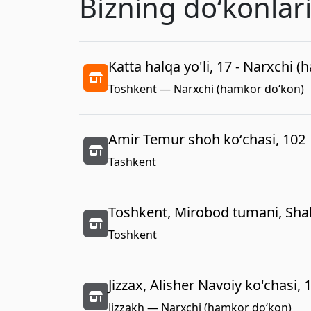
Bizning doʻkonlar
Katta halqa yo'li, 17 - Narxchi 
Toshkent — Narxchi (hamkor do‘kon)
Amir Temur shoh koʻchasi, 102
Tashkent
Toshkent, Mirobod tumani, Shah
Toshkent
Jizzax, Alisher Navoiy ko'chasi, 
Jizzakh — Narxchi (hamkor do‘kon)