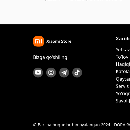
Xarid
Yetkaz
To‘lov
Bizga qo‘shiling
Haqiqi
Kafola
Qayta
Servis
Yo‘riq
Savol-
© Barcha huquqlar himoyalangan 2024 - DORA ®