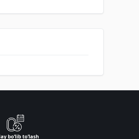
ay bo‘lib to‘lash