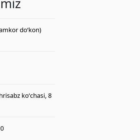
imiz
(hamkor do‘kon)
risabz koʻchasi, 8
10