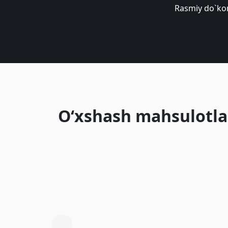
Rasmiy do`ko
O‘xshash mahsulotla