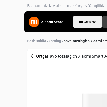
Biz haqimizda
Mahsulotlar
Karyera
Yangiliklar
Katalog
Bosh sahifa /
katalog /
havo tozalagich xiaomi sma
Havo tozalagich Xiaomi Smart Ai
Ortga