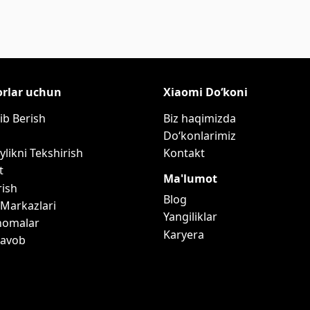
orlar uchun
Xiaomi Do‘koni
ib Berish
Biz haqimizda
Do‘konlarimiz
ylikni Tekshirish
Kontakt
t
Ma'lumot
rish
Blog
 Markazlari
Yangiliklar
nomalar
Karyera
Javob