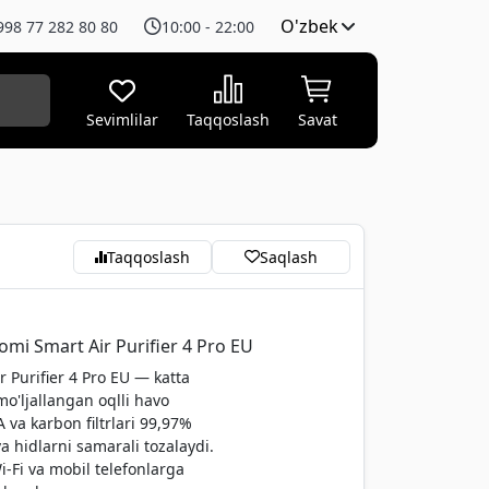
O'zbek
998 77 282 80 80
10:00 - 22:00
Sevimlilar
Taqqoslash
Savat
Taqqoslash
Saqlash
omi Smart Air Purifier 4 Pro EU
r Purifier 4 Pro EU — katta
o'ljallangan oqlli havo
 va karbon filtrlari 99,97%
a hidlarni samarali tozalaydi.
i-Fi va mobil telefonlarga