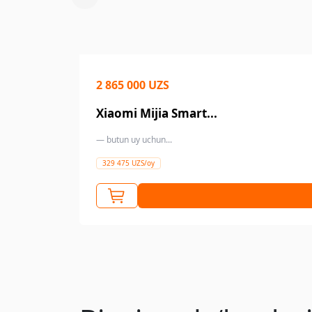
2 865 000 UZS
Xiaomi Mijia Smart...
— butun uy uchun...
329 475 UZS/oy