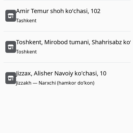
Amir Temur shoh koʻchasi, 102
Tashkent
Toshkent, Mirobod tumani, Shahrisabz koʻc
Toshkent
Jizzax, Alisher Navoiy ko'chasi, 10
Jizzakh — Narxchi (hamkor do‘kon)