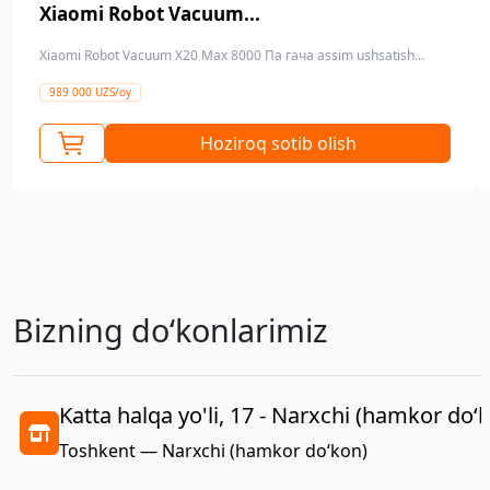
Xiaomi Robot Vacuum...
Xiaomi Robot Vacuum X20 Max 8000 Па гача assim ushsatish...
989 000 UZS/oy
Hoziroq sotib olish
Bizning doʻkonlarimiz
Katta halqa yo'li, 17 - Narxchi (hamkor do‘
Toshkent — Narxchi (hamkor do‘kon)