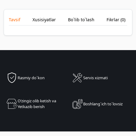
Tavsif
Xusisiyatlar
Bo`lib to`lash
Fikrlar (
0
)
Rasmiy do`kon
Servis xizmati
Oʻzingiz olib ketish va
Boshlang`ich to`lovsiz
Yetkazib berish