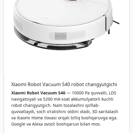
Xiaomi Robot Vacuum S40 robot changyutgichi
Xiaomi Robot Vacuum S40
— 10000 Pa quvvatli, LDS
navigatsiyali va 5200 mA·soat akkumulyatorli kuchli
robot changyutgich. Nam tozalashni qo‘llab-
quvvatlaydi, soch o‘ralishini oldini oladi, 3D xaritalash
va Xiaomi Home ilovasi orqali to‘liq boshqaruvga ega.
Google va Alexa ovozli boshqaruvi bilan mos.