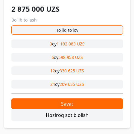
2 875 000
UZS
Bo'lib to'lash
To'liq to'lov
3
oy
1 102 083 UZS
6
oy
598 958 UZS
12
oy
330 625 UZS
24
oy
209 635 UZS
Savat
Hoziroq sotib olish