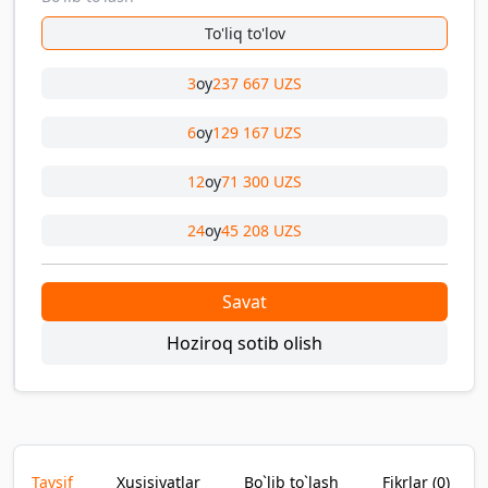
To'liq to'lov
3
oy
237 667 UZS
6
oy
129 167 UZS
12
oy
71 300 UZS
24
oy
45 208 UZS
Savat
Hoziroq sotib olish
Tavsif
Xusisiyatlar
Bo`lib to`lash
Fikrlar (
0
)