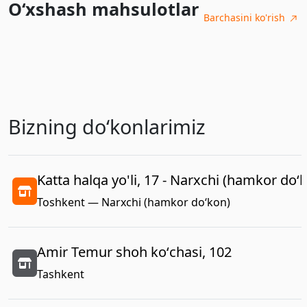
O‘xshash mahsulotlar
Barchasini ko'rish
Bizning doʻkonlarimiz
Katta halqa yo'li, 17 - Narxchi (hamkor do‘
Toshkent — Narxchi (hamkor do‘kon)
Amir Temur shoh koʻchasi, 102
Tashkent