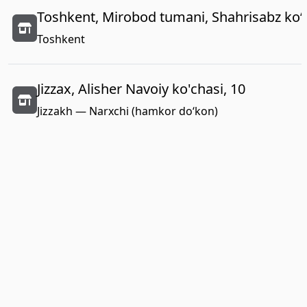
Toshkent, Mirobod tumani, Shahrisabz koʻc
Toshkent
Jizzax, Alisher Navoiy ko'chasi, 10
Jizzakh — Narxchi (hamkor do‘kon)