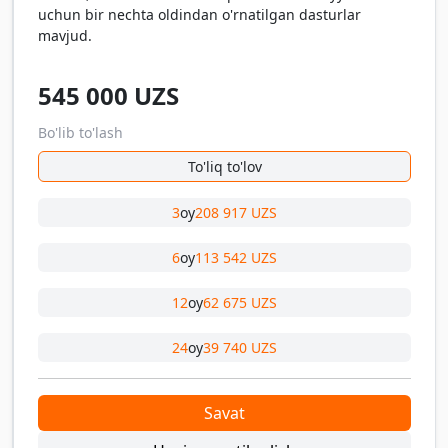
uchun bir nechta oldindan o'rnatilgan dasturlar
mavjud.
545 000
UZS
Bo'lib to'lash
To'liq to'lov
3
oy
208 917 UZS
6
oy
113 542 UZS
12
oy
62 675 UZS
24
oy
39 740 UZS
Savat