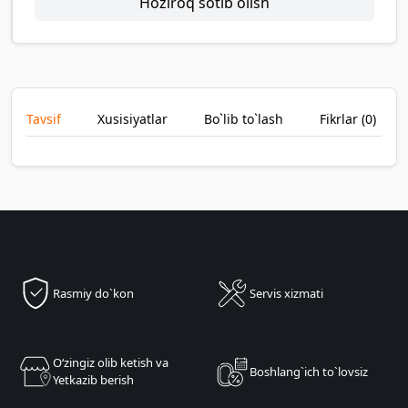
Hoziroq sotib olish
Tavsif
Xusisiyatlar
Bo`lib to`lash
Fikrlar (
0
)
Rasmiy do`kon
Servis xizmati
Oʻzingiz olib ketish va
Boshlang`ich to`lovsiz
Yetkazib berish