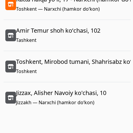
Toshkent — Narxchi (hamkor do‘kon)
Amir Temur shoh koʻchasi, 102
Tashkent
Toshkent, Mirobod tumani, Shahrisabz koʻc
Toshkent
Jizzax, Alisher Navoiy ko'chasi, 10
Jizzakh — Narxchi (hamkor do‘kon)