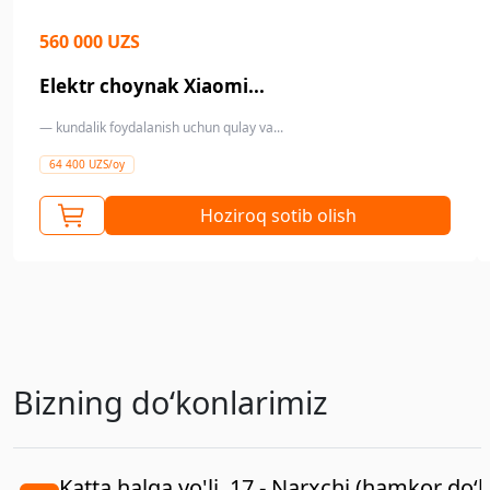
560 000 UZS
Elektr choynak Xiaomi...
— kundalik foydalanish uchun qulay va...
64 400 UZS/oy
Hoziroq sotib olish
Bizning doʻkonlarimiz
Katta halqa yo'li, 17 - Narxchi (hamkor do‘