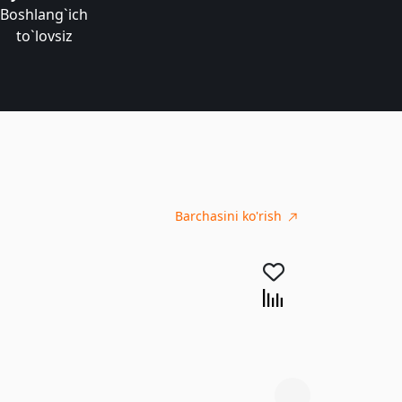
Boshlang`ich
to`lovsiz
Barchasini ko'rish