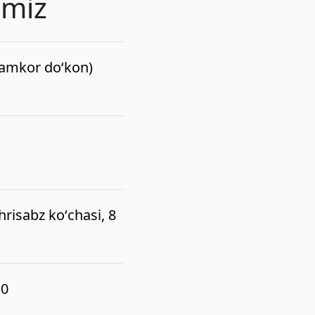
imiz
(hamkor do‘kon)
risabz koʻchasi, 8
10