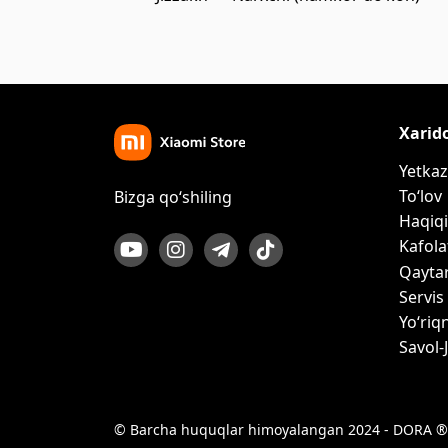
Xarid
Yetkaz
To‘lov
Bizga qo‘shiling
Haqiqi
Kafola
Qayta
Servis
Yo‘riq
Savol-
© Barcha huquqlar himoyalangan 2024 - DORA ®