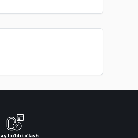
ay bo‘lib to‘lash