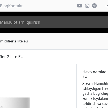
Blog
Kontakt
+
idifier 2 lite eu
er 2 Lite EU
Havo namlagic
EU
Xiaomi Humidifi
ishlaydigan hav
gacha bug‘ chiqar
kunlik foydalan
to‘ldirish va su