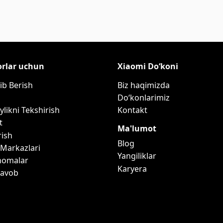
orlar uchun
Xiaomi Do‘koni
ib Berish
Biz haqimizda
Do‘konlarimiz
ylikni Tekshirish
Kontakt
t
Ma'lumot
rish
Blog
 Markazlari
Yangiliklar
nomalar
Karyera
Javob