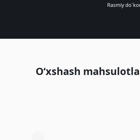
Rasmiy do`ko
O‘xshash mahsulotla