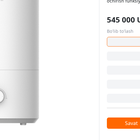
o‘chirish funksi
545 000
Bo'lib to'lash
Savat