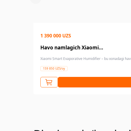
1 390 000 UZS
Havo namlagich Xiaomi...
Xiaomi Smart Evaporative Humidifier – bu xonadagi havon
159 850 UZS/oy