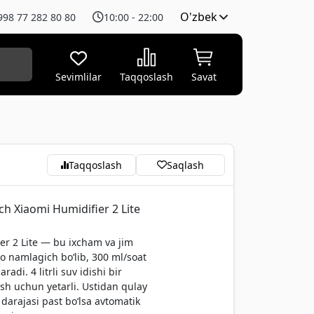
O'zbek
998 77 282 80 80
10:00 - 22:00
Sevimlilar
Taqqoslash
Savat
Taqqoslash
Saqlash
h Xiaomi Humidifier 2 Lite
er 2 Lite — bu ixcham va jim
o namlagich bo‘lib, 300 ml/soat
adi. 4 litrli suv idishi bir
ish uchun yetarli. Ustidan qulay
v darajasi past bo‘lsa avtomatik