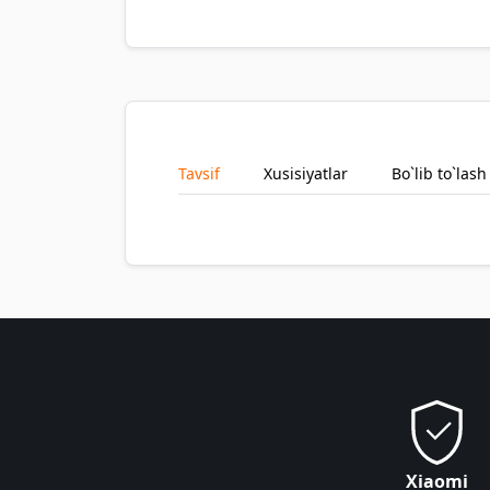
Tavsif
Xusisiyatlar
Bo`lib to`lash
Xiaomi