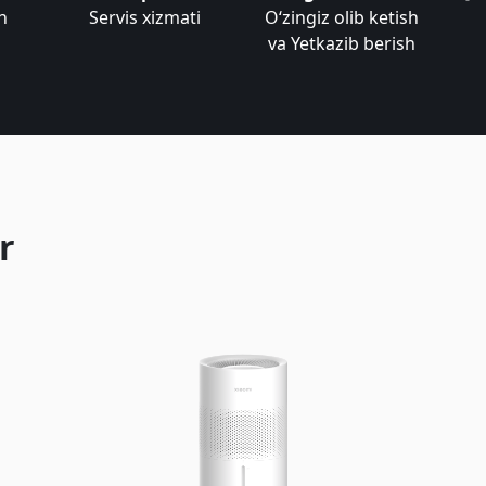
n
Servis xizmati
Oʻzingiz olib ketish
va Yetkazib berish
r