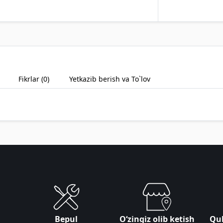
Fikrlar (
0
)
Yetkazib berish va To`lov
Bepul
Oʻzingiz olib ketish
Qul