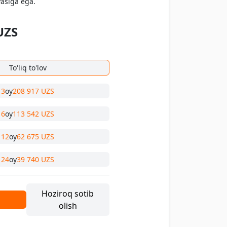
yasiga ega.
UZS
To'liq to'lov
3
oy
208 917 UZS
6
oy
113 542 UZS
12
oy
62 675 UZS
24
oy
39 740 UZS
Hoziroq sotib
olish