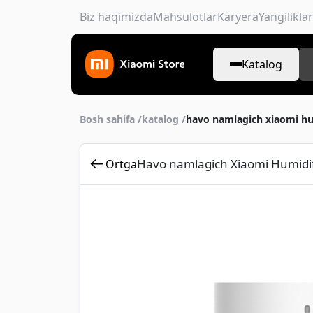
Biz haqimizda
Mahsulotlar
Karyera
Yangiliklar
Katalog
Bosh sahifa /
katalog /
havo namlagich xiaomi hum
Havo namlagich Xiaomi Humidifi
Ortga