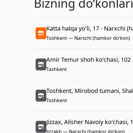
Bizning doʻkonlar
Katta halqa yo'li, 17 - Narxchi 
Toshkent — Narxchi (hamkor do‘kon)
Amir Temur shoh koʻchasi, 102
Tashkent
Toshkent, Mirobod tumani, Shah
Toshkent
Jizzax, Alisher Navoiy ko'chasi, 
Jizzakh — Narxchi (hamkor do‘kon)