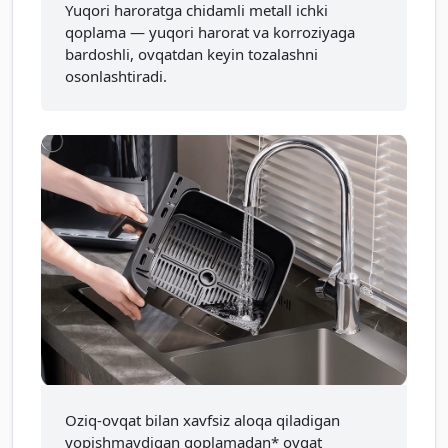
Yuqori haroratga chidamli metall ichki
qoplama — yuqori harorat va korroziyaga
bardoshli, ovqatdan keyin tozalashni
osonlashtiradi.
Oziq-ovqat bilan xavfsiz aloqa qiladigan
yopishmaydigan qoplamadan* ovqat