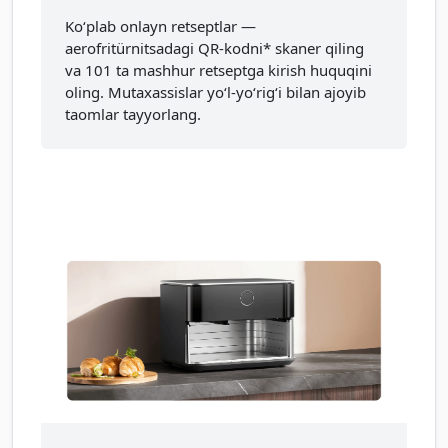
Ko‘plab onlayn retseptlar —
aerofritürnitsadagi QR-kodni* skaner qiling
va 101 ta mashhur retseptga kirish huquqini
oling. Mutaxassislar yo‘l-yo‘rig‘i bilan ajoyib
taomlar tayyorlang.