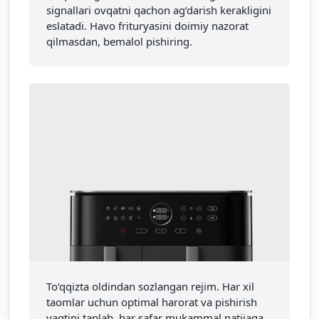
signallari ovqatni qachon ag‘darish kerakligini
eslatadi. Havo frituryasini doimiy nazorat
qilmasdan, bemalol pishiring.
To‘qqizta oldindan sozlangan rejim. Har xil
taomlar uchun optimal harorat va pishirish
vaqtini tanlab, har safar mukammal natijaga