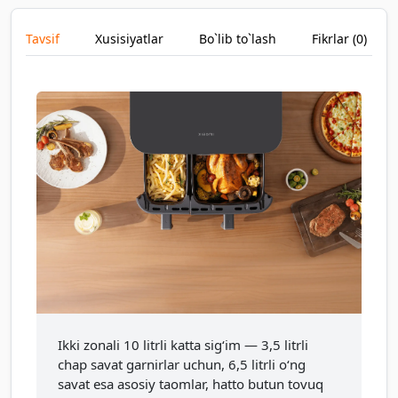
Tavsif
Xusisiyatlar
Bo`lib to`lash
Fikrlar (
0
)
Ikki zonali 10 litrli katta sig‘im — 3,5 litrli
chap savat garnirlar uchun, 6,5 litrli o‘ng
savat esa asosiy taomlar, hatto butun tovuq