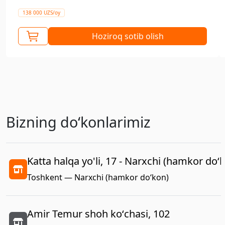
138 000 UZS/oy
Hoziroq sotib olish
Bizning doʻkonlarimiz
Katta halqa yo'li, 17 - Narxchi (hamkor do‘
Toshkent — Narxchi (hamkor do‘kon)
Amir Temur shoh koʻchasi, 102