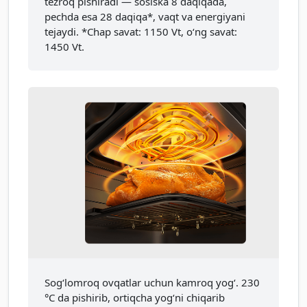
tezroq pishiradi — sosiska 8 daqiqada,
pechda esa 28 daqiqa*, vaqt va energiyani
tejaydi. *Chap savat: 1150 Vt, o‘ng savat:
1450 Vt.
Sog‘lomroq ovqatlar uchun kamroq yog‘. 230
°C da pishirib, ortiqcha yog‘ni chiqarib