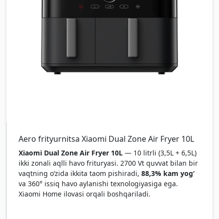
Aero frityurnitsa Xiaomi Dual Zone Air Fryer 10L
Xiaomi Dual Zone Air Fryer 10L
— 10 litrli (3,5L + 6,5L)
ikki zonali aqlli havo frituryasi. 2700 Vt quvvat bilan bir
vaqtning oʻzida ikkita taom pishiradi,
88,3% kam yogʻ
va 360° issiq havo aylanishi texnologiyasiga ega.
Xiaomi Home ilovasi orqali boshqariladi.