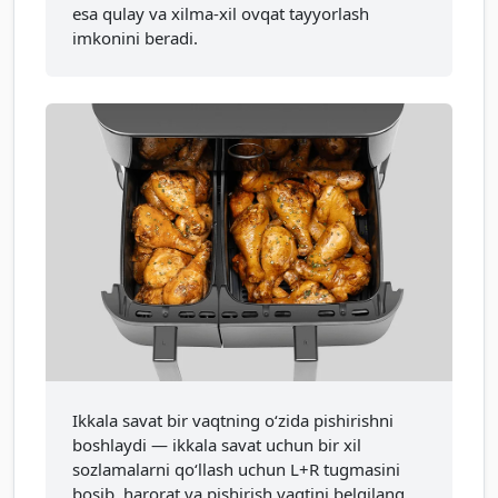
esa qulay va xilma-xil ovqat tayyorlash
imkonini beradi.
Ikkala savat bir vaqtning oʻzida pishirishni
boshlaydi — ikkala savat uchun bir xil
sozlamalarni qo‘llash uchun L+R tugmasini
bosib, harorat va pishirish vaqtini belgilang.