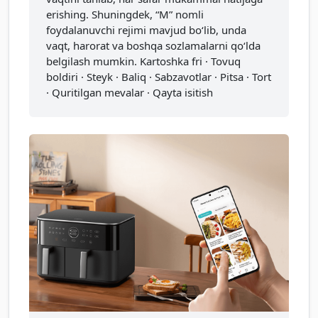
erishing. Shuningdek, “M” nomli
foydalanuvchi rejimi mavjud bo‘lib, unda
vaqt, harorat va boshqa sozlamalarni qo‘lda
belgilash mumkin. Kartoshka fri · Tovuq
boldiri · Steyk · Baliq · Sabzavotlar · Pitsa · Tort
· Quritilgan mevalar · Qayta isitish