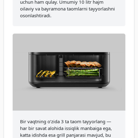
uchun ham qulay. Umumiy 10 litr hajm
oilaviy va bayramona taomlarni tayyorlashni
osonlashtiradi.
Bir vaqtning oʻzida 3 ta taom tayyorlang —
har bir savat alohida issiqlik manbaiga ega,
katta idishda esa grill panjarasi mavjud, bu