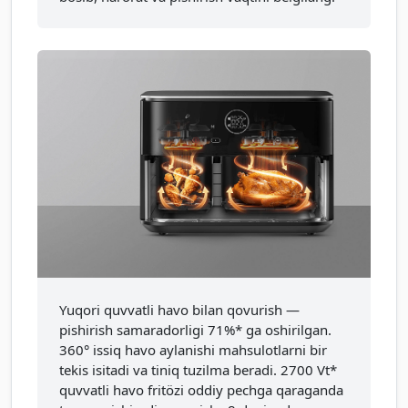
Yuqori quvvatli havo bilan qovurish —
pishirish samaradorligi 71%* ga oshirilgan.
360° issiq havo aylanishi mahsulotlarni bir
tekis isitadi va tiniq tuzilma beradi. 2700 Vt*
quvvatli havo fritözi oddiy pechga qaraganda