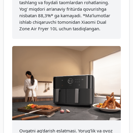
tashlang va foydali taomlardan rohatlaning.
Yog‘ miqdori an’anaviy fritürda qovurishga
nisbatan 88,3%* ga kamayadi. *Ma’lumotlar
ishlab chiqaruvchi tomonidan Xiaomi Dual
Zone Air Fryer 10L uchun tasdiqlangan.
Ovqatni ag‘darish eslatmasi. Yorug‘lik va ovoz