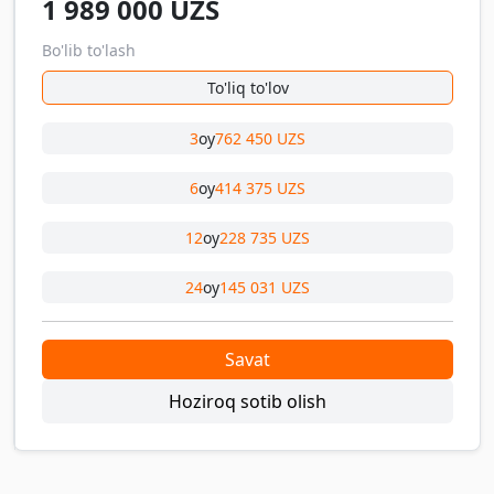
1 989 000
UZS
Bo'lib to'lash
To'liq to'lov
3
oy
762 450 UZS
6
oy
414 375 UZS
12
oy
228 735 UZS
24
oy
145 031 UZS
Savat
Hoziroq sotib olish