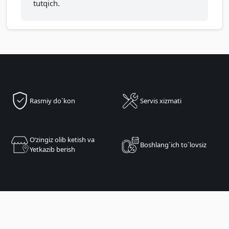
tutqich.
Rasmiy do`kon
Servis xizmati
Oʻzingiz olib ketish va
Boshlang`ich to`lovsiz
Yetkazib berish