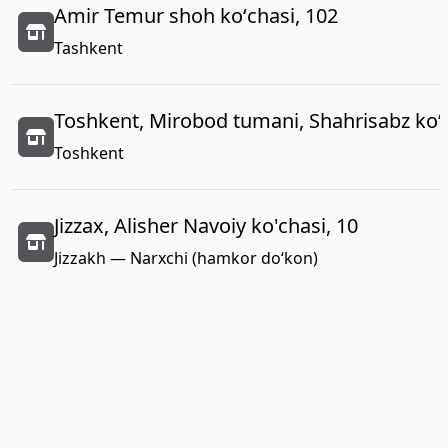
Amir Temur shoh koʻchasi, 102
Tashkent
Toshkent, Mirobod tumani, Shahrisabz koʻc
Toshkent
Jizzax, Alisher Navoiy ko'chasi, 10
Jizzakh — Narxchi (hamkor do‘kon)