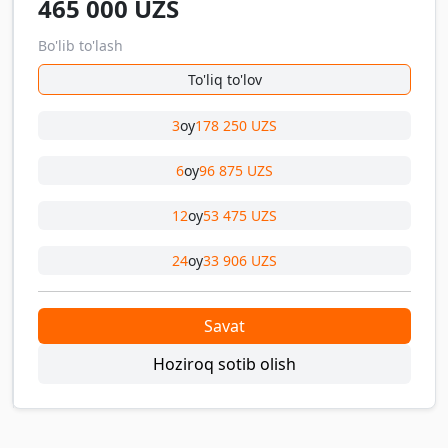
465 000
UZS
Bo'lib to'lash
To'liq to'lov
3
oy
178 250 UZS
6
oy
96 875 UZS
12
oy
53 475 UZS
24
oy
33 906 UZS
Savat
Hoziroq sotib olish