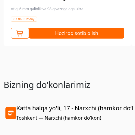
Atigi 6 mm qalinlik va 98 g vaznga ega ultra...
87 860 UZS/oy
Hoziroq sotib olish
Bizning doʻkonlarimiz
Katta halqa yo'li, 17 - Narxchi (hamkor do‘
Toshkent — Narxchi (hamkor do‘kon)