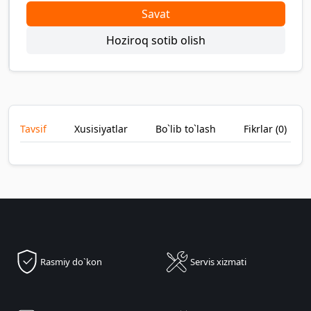
Savat
Hoziroq sotib olish
Tavsif
Xusisiyatlar
Bo`lib to`lash
Fikrlar (
0
)
Rasmiy do`kon
Servis xizmati