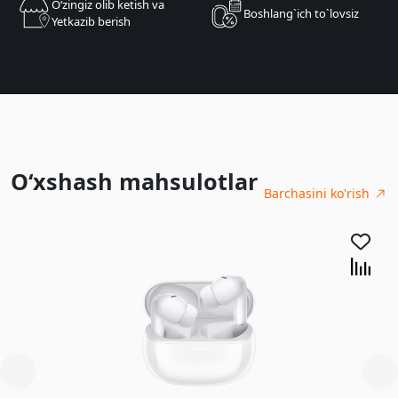
Oʻzingiz olib ketish va
Boshlang`ich to`lovsiz
Yetkazib berish
O‘xshash mahsulotlar
Barchasini ko'rish