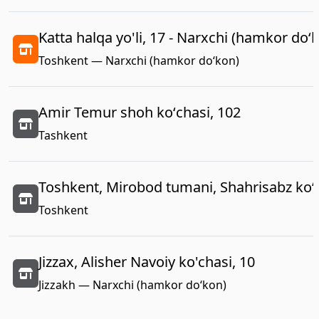
Katta halqa yo'li, 17 - Narxchi (hamkor do‘
Toshkent — Narxchi (hamkor do‘kon)
Amir Temur shoh koʻchasi, 102
Tashkent
Toshkent, Mirobod tumani, Shahrisabz koʻc
Toshkent
Jizzax, Alisher Navoiy ko'chasi, 10
Jizzakh — Narxchi (hamkor do‘kon)