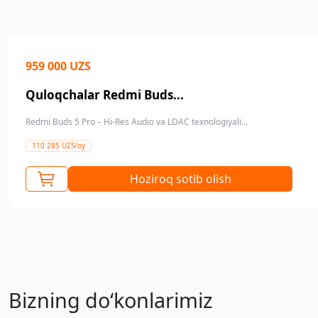
959 000 UZS
Quloqchalar Redmi Buds...
Redmi Buds 5 Pro – Hi-Res Audio va LDAC texnologiyali...
110 285 UZS/oy
Hoziroq sotib olish
Bizning doʻkonlarimiz