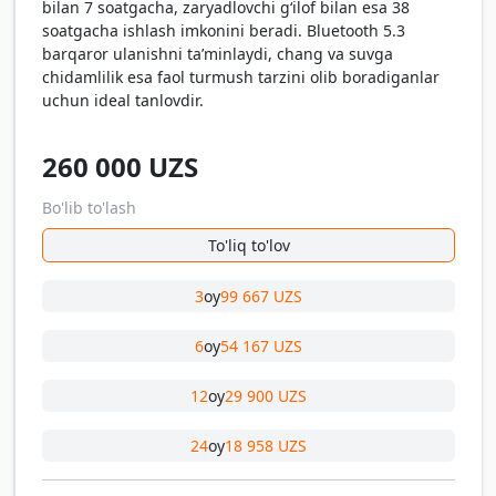
bilan 7 soatgacha, zaryadlovchi gʻilof bilan esa 38
soatgacha ishlash imkonini beradi. Bluetooth 5.3
barqaror ulanishni ta’minlaydi, chang va suvga
chidamlilik esa faol turmush tarzini olib boradiganlar
uchun ideal tanlovdir.
260 000
UZS
Bo'lib to'lash
To'liq to'lov
3
oy
99 667 UZS
6
oy
54 167 UZS
12
oy
29 900 UZS
24
oy
18 958 UZS