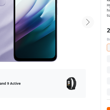
Hy
h
ti
home.next
2
Bo
and 9 Active