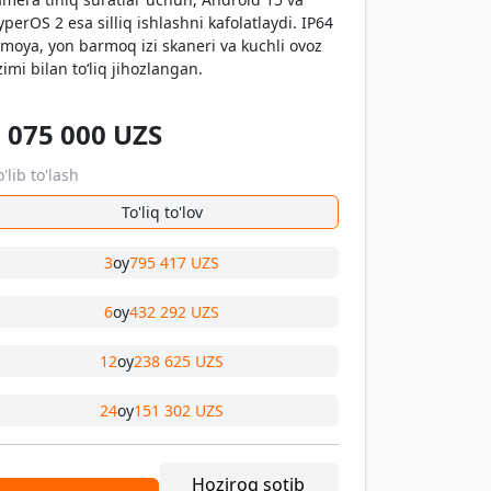
perOS 2 esa silliq ishlashni kafolatlaydi. IP64
imoya, yon barmoq izi skaneri va kuchli ovoz
zimi bilan to‘liq jihozlangan.
 075 000
UZS
'lib to'lash
To'liq to'lov
3
oy
795 417 UZS
6
oy
432 292 UZS
12
oy
238 625 UZS
24
oy
151 302 UZS
Hoziroq sotib