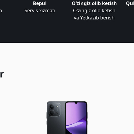
Bepul
Oʻzingiz olib ketish
Qul
n
Servis xizmati
Oʻzingiz olib ketish
va Yetkazib berish
r