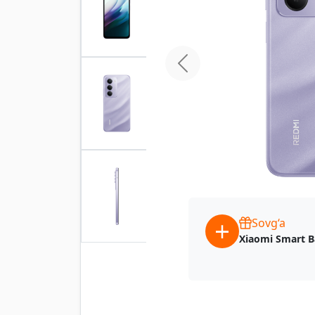
home.previous
Sovg‘a
Xiaomi Smart B