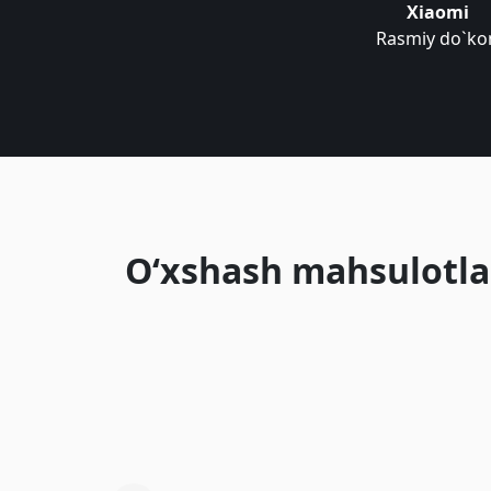
Xiaomi
Rasmiy do`ko
O‘xshash mahsulotla