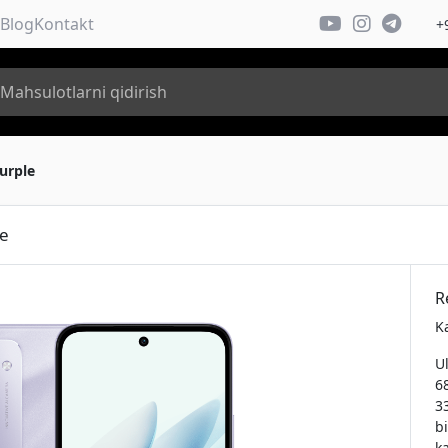
Blog
Kontakt
+
urple
e
R
Ka
U
6
3
bi
k