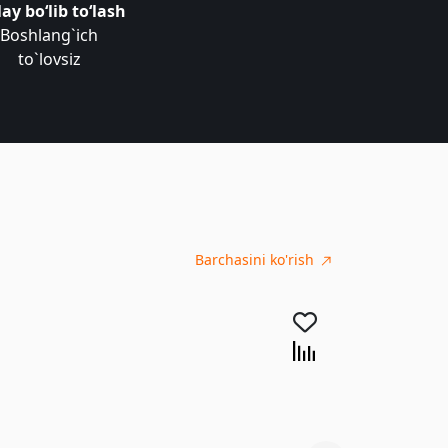
ay bo‘lib to‘lash
Boshlang`ich
to`lovsiz
Barchasini ko'rish