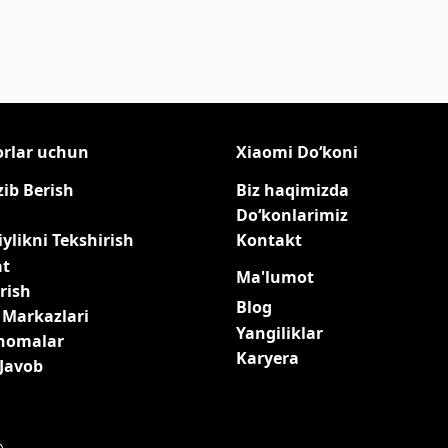
orlar uchun
Xiaomi Do‘koni
zib Berish
Biz haqimizda
Do‘konlarimiz
ylikni Tekshirish
Kontakt
at
Ma'lumot
rish
Blog
 Markazlari
Yangiliklar
qnomalar
Karyera
-Javob