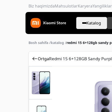
Biz haqimizda
Mahsulotlar
Karyera
Yangiliklar
Katalog
Bosh sahifa /
katalog /
redmi 15 6+128gb sandy p
Redmi 15 6+128GB Sandy Purpl
Ortga