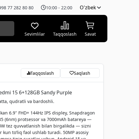
O'zbek
998 77 282 80 80
10:00 - 22:00
Sevimlilar
Taqqoslash
Savat
Taqqoslash
Saqlash
edmi 15 6+128GB Sandy Purple
tta, qudratli va bardoshli.
lkan 6.9" FHD+ 144Hz IPS displey, Snapdragon
85 (6nm) protsessor va 7000mAh batareya —
3W tez quvvatlanish bilan birgalikda — sizni
r kun to‘liq faol ushlab turadi. 50MP asosiy
amera tiniq suratlar uchun, Android 15 va