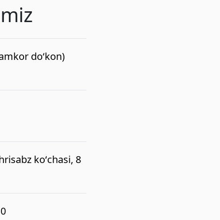
imiz
(hamkor do‘kon)
risabz koʻchasi, 8
10