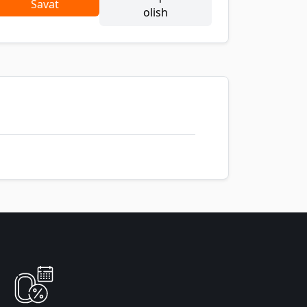
Savat
olish