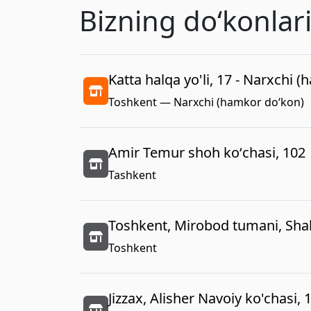
Bizning doʻkonlar
Katta halqa yo'li, 17 - Narxchi 
Toshkent — Narxchi (hamkor do‘kon)
Amir Temur shoh koʻchasi, 102
Tashkent
Toshkent, Mirobod tumani, Shah
Toshkent
Jizzax, Alisher Navoiy ko'chasi, 