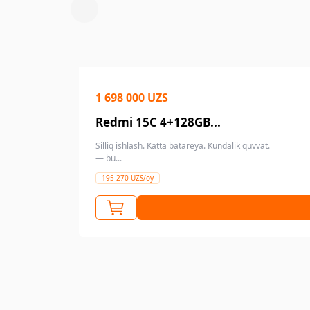
1 698 000 UZS
Redmi 15C 4+128GB...
Silliq ishlash. Katta batareya. Kundalik quvvat.
— bu...
195 270 UZS/oy