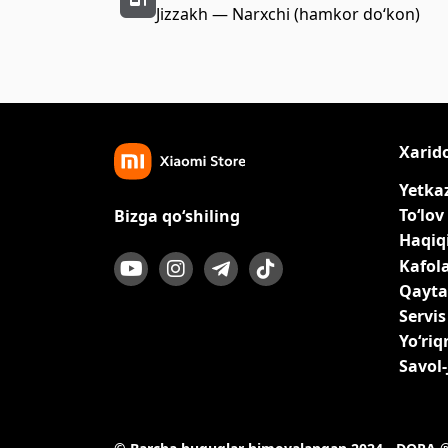
Jizzakh — Narxchi (hamkor do‘kon)
Xarid
Yetka
To‘lov
Bizga qo‘shiling
Haqiqi
Kafol
Qayta
Servis
Yo‘ri
Savol