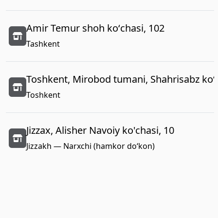
Amir Temur shoh koʻchasi, 102
Tashkent
Toshkent, Mirobod tumani, Shahrisabz koʻc
Toshkent
Jizzax, Alisher Navoiy ko'chasi, 10
Jizzakh — Narxchi (hamkor do‘kon)