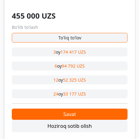
455 000
UZS
Bo'lib to'lash
To'liq to'lov
3
oy
174 417 UZS
6
oy
94 792 UZS
12
oy
52 325 UZS
24
oy
33 177 UZS
Savat
Hoziroq sotib olish