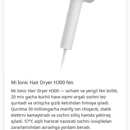
Mi Ionic Hair Dryer H300 fen
Mi Ionic Hair Dryer H300 — ixcham va yengil fen bo‘lib,
20 m/s gacha kuchli havo oqimi orqali sochni tez
quritadi va ortiqcha qizib ketishdan himoya qiladi.
Qurilma 50 milliongacha manfiy ion chiqarib, statik
elektrni kamaytiradi va sochni silliq hamda yaltiroq
qiladi. 57°C aqlli harorat nazorati sochni issiqlikdan
zararlanishdan asrashga yordam beradi.