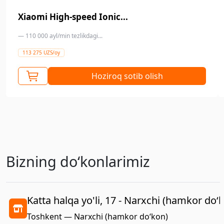
Xiaomi High-speed Ionic...
— 110 000 ayl/min tezlikdagi...
113 275 UZS/oy
Hoziroq sotib olish
Bizning doʻkonlarimiz
Katta halqa yo'li, 17 - Narxchi (hamkor do‘
Toshkent — Narxchi (hamkor do‘kon)