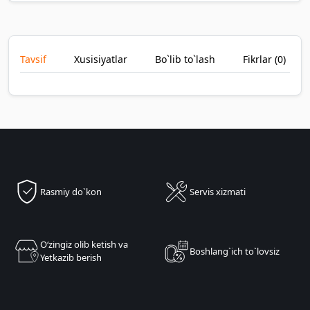
Tavsif
Xusisiyatlar
Bo`lib to`lash
Fikrlar (
0
)
Rasmiy do`kon
Servis xizmati
Oʻzingiz olib ketish va
Boshlang`ich to`lovsiz
Yetkazib berish