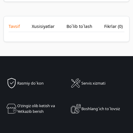
Tavsif
Xusisiyatlar
Bo`lib to`lash
Fikrlar (
0
)
Rasmiy do`kon
Servis xizmati
Oʻzingiz olib ketish va
Boshlang`ich to`lovsiz
Yetkazib berish