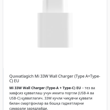
Quvvatlagich Mi 33W Wall Charger (Type A+Type-
C) EU
Mi 33W Wall Charger (Type-A + Type-C) EU
– тез ва
хавфсиз қувватлаш учун иккита портли (USB-A ва
USB-C) қувватлагич. 33W кучли чиқувчи қуввати
билан смартфонлар ва бошқа гаджетларни
самарали зарядлайди.