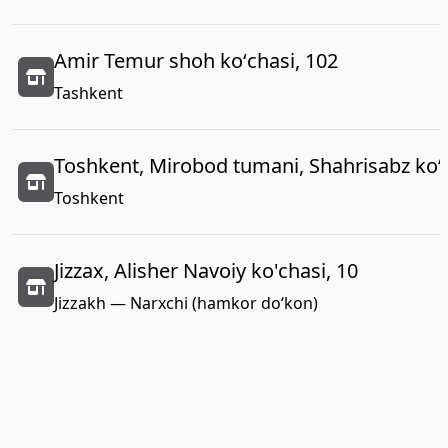
Amir Temur shoh koʻchasi, 102
Tashkent
Toshkent, Mirobod tumani, Shahrisabz koʻc
Toshkent
Jizzax, Alisher Navoiy ko'chasi, 10
Jizzakh — Narxchi (hamkor do‘kon)