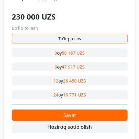
230 000
UZS
Bo'lib to'lash
To'liq to'lov
3
oy
88 167 UZS
6
oy
47 917 UZS
12
oy
26 450 UZS
24
oy
16 771 UZS
Savat
Hoziroq sotib olish