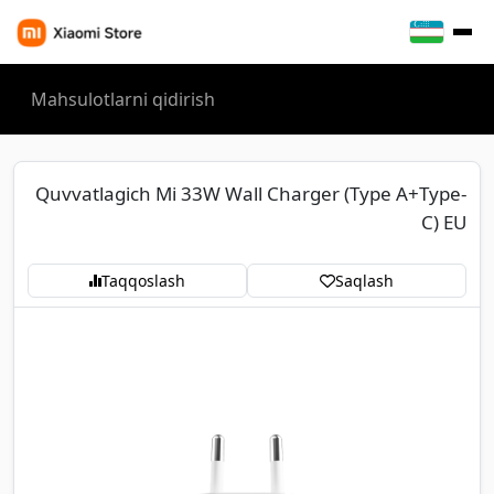
Quvvatlagich Mi 33W Wall Charger (Type A+Type-
C) EU
Taqqoslash
Saqlash