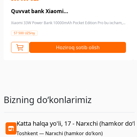
Quvvat bank Xiaomi...
Xiaomi 33W Power Bank 10000mAh Pocket Edition Pro bu ixcham,...
57 500 UZS/oy
Hoziroq sotib olish
Bizning doʻkonlarimiz
Katta halqa yo'li, 17 - Narxchi (hamkor do‘
Toshkent — Narxchi (hamkor do‘kon)