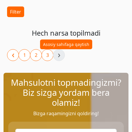
Filter
Hech narsa topilmadi
Asosiy sahifaga qaytish
‹
›
1
2
3
Mahsulotni topmadingizmi?
Biz sizga yordam bera
olamiz!
Bizga raqamingizni qoldiring!