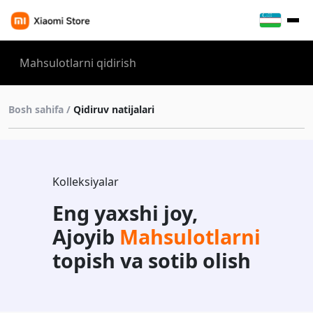
Bosh sahifa /
Qidiruv natijalari
Kolleksiyalar
Eng yaxshi joy,
Ajoyib
Mahsulotlarni
topish va sotib olish